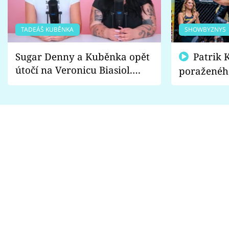
TADEÁŠ KUBĚNKA
SHOWBYZNYS
Sugar Denny a Kuběnka opět
Patrik Kincl se zastal
útočí na Veronicu Biasiol.
poraženéh
Proč je podle nich falešná a
fanoušci n
lže o své nevěře?