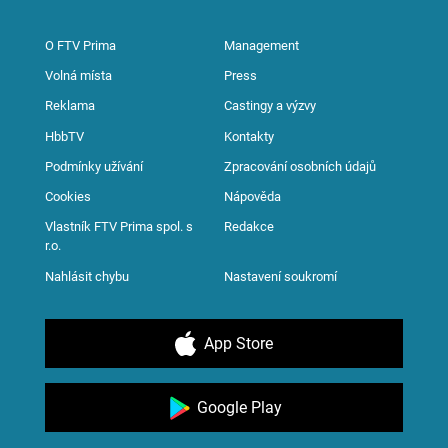
O FTV Prima
Management
Volná místa
Press
Reklama
Castingy a výzvy
HbbTV
Kontakty
Podmínky užívání
Zpracování osobních údajů
Cookies
Nápověda
Vlastník FTV Prima spol. s
Redakce
r.o.
Nahlásit chybu
Nastavení soukromí
App Store
Google Play