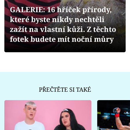
Sex a vztahy
GALERIE: 16 hříček přírody,
Videa
které byste nikdy nechtěli
zažít na vlastní kůži. Z těchto
Sledujte prima+
fotek budete mít noční můry
Přihlášení
Sledujte nás
PŘEČTĚTE SI TAKÉ