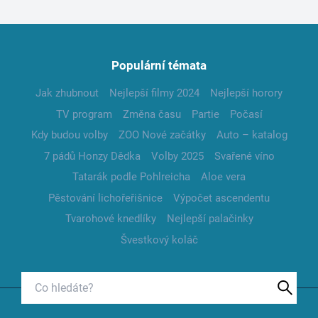
Populární témata
Jak zhubnout
Nejlepší filmy 2024
Nejlepší horory
TV program
Změna času
Partie
Počasí
Kdy budou volby
ZOO Nové začátky
Auto – katalog
7 pádů Honzy Dědka
Volby 2025
Svařené víno
Tatarák podle Pohlreicha
Aloe vera
Pěstování lichořeřišnice
Výpočet ascendentu
Tvarohové knedlíky
Nejlepší palačinky
Švestkový koláč