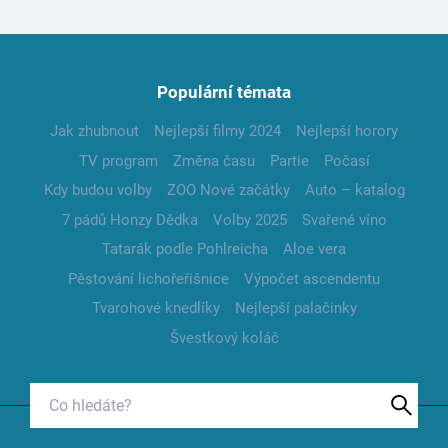
Populární témata
Jak zhubnout
Nejlepší filmy 2024
Nejlepší horory
TV program
Změna času
Partie
Počasí
Kdy budou volby
ZOO Nové začátky
Auto – katalog
7 pádů Honzy Dědka
Volby 2025
Svařené víno
Tatarák podle Pohlreicha
Aloe vera
Pěstování lichořeřišnice
Výpočet ascendentu
Tvarohové knedlíky
Nejlepší palačinky
Švestkový koláč