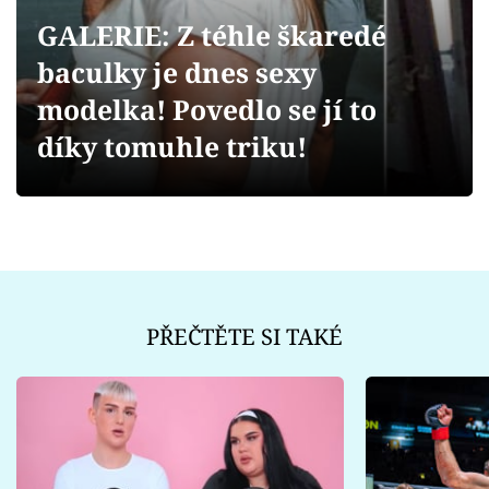
Sex a vztahy
GALERIE: Z téhle škaredé
Videa
baculky je dnes sexy
modelka! Povedlo se jí to
Sledujte prima+
díky tomuhle triku!
Přihlášení
Sledujte nás
PŘEČTĚTE SI TAKÉ