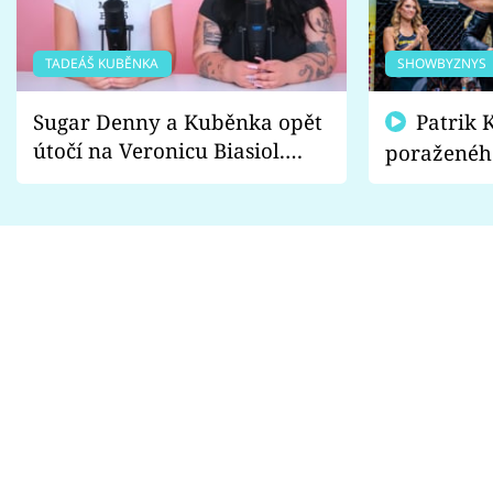
TADEÁŠ KUBĚNKA
SHOWBYZNYS
Sugar Denny a Kuběnka opět
Patrik Kincl se zastal
útočí na Veronicu Biasiol.
poraženéh
Proč je podle nich falešná a
fanoušci n
lže o své nevěře?