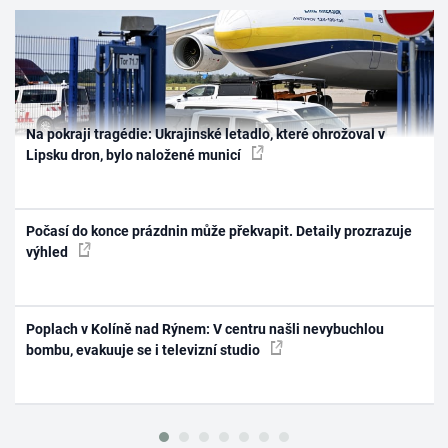
Na pokraji tragédie: Ukrajinské letadlo, které ohrožoval v
Lipsku dron, bylo naložené municí
Počasí do konce prázdnin může překvapit. Detaily prozrazuje
výhled
Poplach v Kolíně nad Rýnem: V centru našli nevybuchlou
bombu, evakuuje se i televizní studio