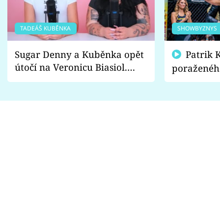
TADEÁŠ KUBĚNKA
SHOWBYZNYS
Sugar Denny a Kuběnka opět
Patrik Kincl se zastal
útočí na Veronicu Biasiol.
poraženéh
Proč je podle nich falešná a
fanoušci n
lže o své nevěře?