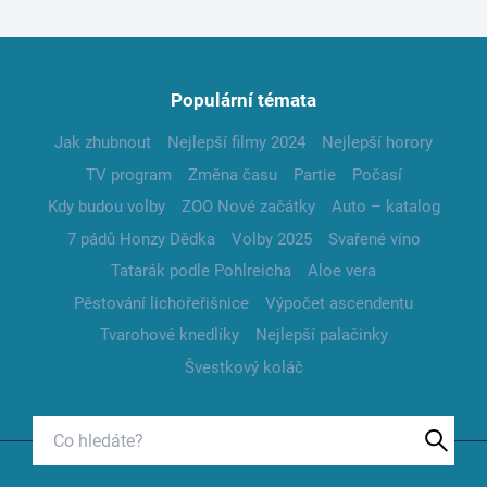
Populární témata
Jak zhubnout
Nejlepší filmy 2024
Nejlepší horory
TV program
Změna času
Partie
Počasí
Kdy budou volby
ZOO Nové začátky
Auto – katalog
7 pádů Honzy Dědka
Volby 2025
Svařené víno
Tatarák podle Pohlreicha
Aloe vera
Pěstování lichořeřišnice
Výpočet ascendentu
Tvarohové knedlíky
Nejlepší palačinky
Švestkový koláč