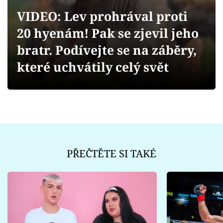
Sex a vztahy
VIDEO: Lev prohrával proti
Videa
20 hyenám! Pak se zjevil jeho
bratr. Podívejte se na záběry,
Sledujte prima+
které uchvátily celý svět
Přihlášení
Sledujte nás
PŘEČTĚTE SI TAKÉ