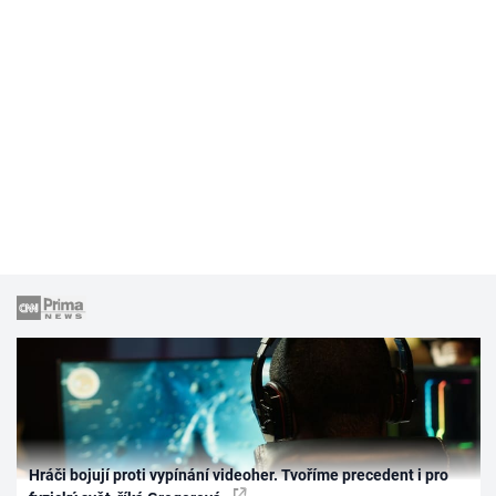
Hráči bojují proti vypínání videoher. Tvoříme precedent i pro