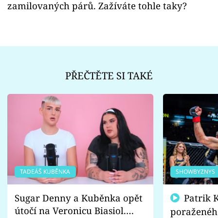
zamilovaných párů. Zažíváte tohle taky?
PŘEČTĚTE SI TAKÉ
TADEÁŠ KUBĚNKA
SHOWBYZNYS
Sugar Denny a Kuběnka opět
Patrik Kincl se zastal
útočí na Veronicu Biasiol.
poraženéh