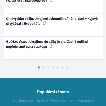
fyzický svět, říká Gregorová
Ohnivý úder v týlu: Ukrajinci ochromili rafinérie, útok v Kyjevě
si vyžádal i život dítěte
GLOSA: Vracet Ukrajince do války je zlo. Žádný rodič si
nepřeje smrt syna v zákopu
Populární témata
Jak zhubnout
Nejlepší filmy 2024
Nejlepší horory