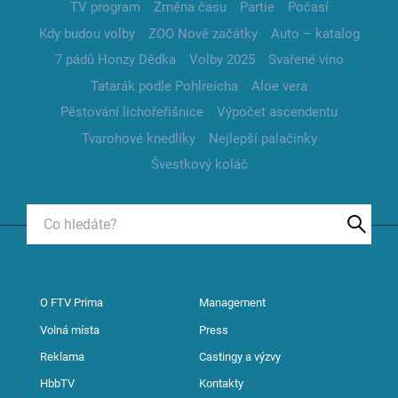
TV program
Změna času
Partie
Počasí
Kdy budou volby
ZOO Nové začátky
Auto – katalog
7 pádů Honzy Dědka
Volby 2025
Svařené víno
Tatarák podle Pohlreicha
Aloe vera
Pěstování lichořeřišnice
Výpočet ascendentu
Tvarohové knedlíky
Nejlepší palačinky
Švestkový koláč
O FTV Prima
Management
Volná místa
Press
Reklama
Castingy a výzvy
HbbTV
Kontakty