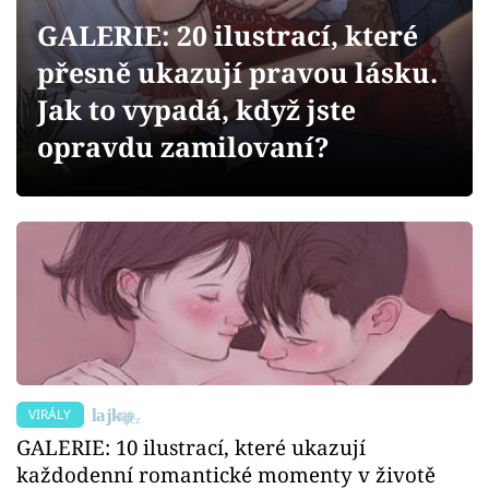
Sex a vztahy
GALERIE: 20 ilustrací, které
Videa
přesně ukazují pravou lásku.
Jak to vypadá, když jste
Sledujte prima+
opravdu zamilovaní?
Přihlášení
Sledujte nás
VIRÁLY
GALERIE: 10 ilustrací, které ukazují
každodenní romantické momenty v životě