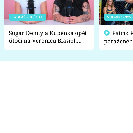
TADEÁŠ KUBĚNKA
SHOWBYZNYS
Sugar Denny a Kuběnka opět
Patrik Kincl se zastal
útočí na Veronicu Biasiol.
poraženéh
Proč je podle nich falešná a
fanoušci n
lže o své nevěře?