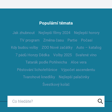
Populární témata
Jak zhubnout
Nejlepší filmy 2024
Nejlepší horory
TV program
Změna času
Partie
Počasí
Kdy budou volby
ZOO Nové začátky
Auto – katalog
7 pádů Honzy Dědka
Volby 2025
Svařené víno
Tatarák podle Pohlreicha
Aloe vera
Pěstování lichořeřišnice
Výpočet ascendentu
Tvarohové knedlíky
Nejlepší palačinky
Švestkový koláč