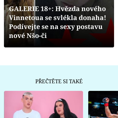
Sex a vztahy
GALERIE 18+: Hvězda nového
Videa
Vinnetoua se svlékla donaha!
Podívejte se na sexy postavu
Sledujte prima+
nové Nšo-či
Přihlášení
Sledujte nás
PŘEČTĚTE SI TAKÉ