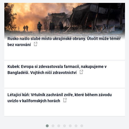
Rusko našlo slabé místo ukrajinské obrany. Útočit může téměř
bez varování
Kubek: Evropa si zdevastovala farmacii, nakupujeme v
Bangladéši. Vojtěch ničí zdravotnictví
Létající kůň: Vrtulník zachránil zvíře, které během závodu
uvízlo v kalifornských horách