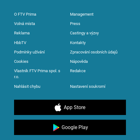
O FTV Prima
Management
Volná místa
Press
Reklama
Castingy a výzvy
HbbTV
Kontakty
Podmínky užívání
Zpracování osobních údajů
Cookies
Nápověda
Vlastník FTV Prima spol. s
Redakce
r.o.
Nahlásit chybu
Nastavení soukromí
App Store
Google Play