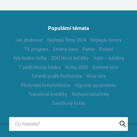
Populární témata
Jak zhubnout
Nejlepší filmy 2024
Nejlepší horory
TV program
Změna času
Partie
Počasí
Kdy budou volby
ZOO Nové začátky
Auto – katalog
7 pádů Honzy Dědka
Volby 2025
Svařené víno
Tatarák podle Pohlreicha
Aloe vera
Pěstování lichořeřišnice
Výpočet ascendentu
Tvarohové knedlíky
Nejlepší palačinky
Švestkový koláč