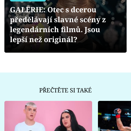
Sex a vztahy
GALERIE: Otec s dcerou
Videa
předělávají slavné scény z
legendárních filmů. Jsou
Sledujte prima+
lepší než originál?
Přihlášení
Sledujte nás
PŘEČTĚTE SI TAKÉ