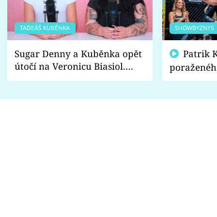
TADEÁŠ KUBĚNKA
SHOWBYZNYS
Sugar Denny a Kuběnka opět
Patrik Kincl se zastal
útočí na Veronicu Biasiol.
poraženéh
Proč je podle nich falešná a
fanoušci n
lže o své nevěře?