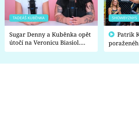
TADEÁŠ KUBĚNKA
SHOWBYZNYS
Sugar Denny a Kuběnka opět
Patrik Kincl se zastal
útočí na Veronicu Biasiol.
poraženéh
Proč je podle nich falešná a
fanoušci n
lže o své nevěře?