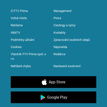
O FTV Prima
Management
Volná místa
Press
Reklama
Castingy a výzvy
HbbTV
Kontakty
Podmínky užívání
Zpracování osobních údajů
Cookies
Nápověda
Vlastník FTV Prima spol. s
Redakce
r.o.
Nahlásit chybu
Nastavení soukromí
App Store
Google Play