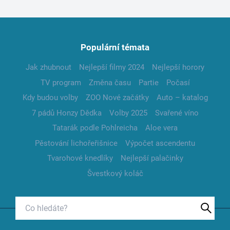
Populární témata
Jak zhubnout
Nejlepší filmy 2024
Nejlepší horory
TV program
Změna času
Partie
Počasí
Kdy budou volby
ZOO Nové začátky
Auto – katalog
7 pádů Honzy Dědka
Volby 2025
Svařené víno
Tatarák podle Pohlreicha
Aloe vera
Pěstování lichořeřišnice
Výpočet ascendentu
Tvarohové knedlíky
Nejlepší palačinky
Švestkový koláč