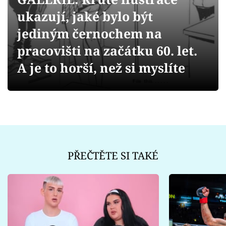
Sex a vztahy
ukazují, jaké bylo být
Videa
jediným černochem na
pracovišti na začátku 60. let.
Sledujte prima+
A je to horší, než si myslíte
Přihlášení
Sledujte nás
PŘEČTĚTE SI TAKÉ