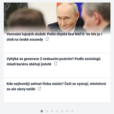
Varování tajných služeb: Putin chystá test NATO. Ve hře je i
útok na české sousedy
Vyhýbá se generace Z vedoucím pozicím? Podle sociologů
mladí kariéru obětují jistotě
Kde nejlevněji sehnat třeba máslo? Češi se vyznají, ministrovi
se ale slevy nelíbí