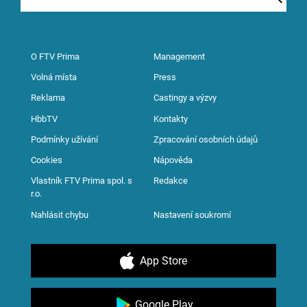
O FTV Prima
Management
Volná místa
Press
Reklama
Castingy a výzvy
HbbTV
Kontakty
Podmínky užívání
Zpracování osobních údajů
Cookies
Nápověda
Vlastník FTV Prima spol. s
Redakce
r.o.
Nahlásit chybu
Nastavení soukromí
App Store
Google Play