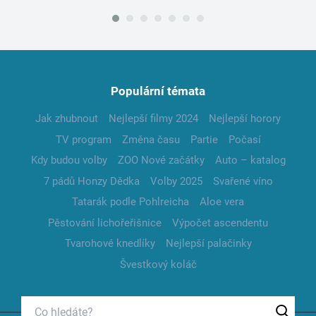
Populární témata
Jak zhubnout
Nejlepší filmy 2024
Nejlepší horory
TV program
Změna času
Partie
Počasí
Kdy budou volby
ZOO Nové začátky
Auto – katalog
7 pádů Honzy Dědka
Volby 2025
Svařené víno
Tatarák podle Pohlreicha
Aloe vera
Pěstování lichořeřišnice
Výpočet ascendentu
Tvarohové knedlíky
Nejlepší palačinky
Švestkový koláč