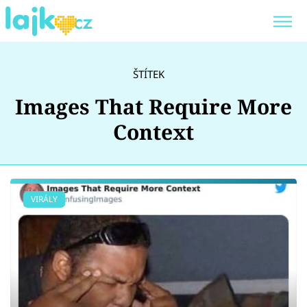
Trendy:
KARLOS VÉMOLA
ONLYFANS
ŠTÍTEK
SHOPAHOLICADEL
CLASH OF THE STARS
Images That Require More
Context
Témata
VIRÁLY
Showbyznys
Youtubeři
Virály