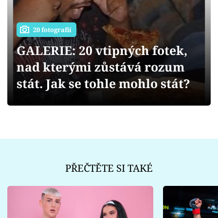
Sex a vztahy
Videa
20 fotografií
GALERIE: 20 vtipných fotek,
Sledujte prima+
nad kterými zůstává rozum
Přihlášení
stát. Jak se tohle mohlo stát?
Sledujte nás
PŘEČTĚTE SI TAKÉ