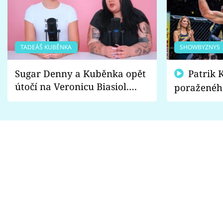
TADEÁŠ KUBĚNKA
SHOWBYZNYS
Sugar Denny a Kuběnka opět
Patrik Kincl se zastal
útočí na Veronicu Biasiol.
poraženéh
Proč je podle nich falešná a
fanoušci n
lže o své nevěře?