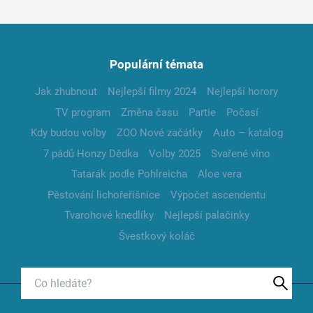
Populární témata
Jak zhubnout
Nejlepší filmy 2024
Nejlepší horory
TV program
Změna času
Partie
Počasí
Kdy budou volby
ZOO Nové začátky
Auto – katalog
7 pádů Honzy Dědka
Volby 2025
Svařené víno
Tatarák podle Pohlreicha
Aloe vera
Pěstování lichořeřišnice
Výpočet ascendentu
Tvarohové knedlíky
Nejlepší palačinky
Švestkový koláč