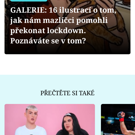
Sex a vztahy
GALERIE: 16 ilustrací o tom,
Videa
jak nám mazlíčci pomohli
překonat lockdown.
Sledujte prima+
Poznáváte se v tom?
Přihlášení
Sledujte nás
PŘEČTĚTE SI TAKÉ