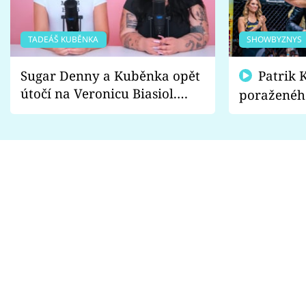
TADEÁŠ KUBĚNKA
SHOWBYZNYS
Sugar Denny a Kuběnka opět
Patrik Kincl se zastal
útočí na Veronicu Biasiol.
poraženéh
Proč je podle nich falešná a
fanoušci n
lže o své nevěře?