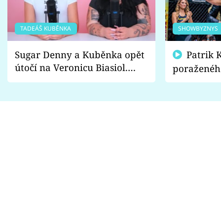
TADEÁŠ KUBĚNKA
SHOWBYZNYS
Sugar Denny a Kuběnka opět
Patrik Kincl se zastal
útočí na Veronicu Biasiol.
poraženéh
Proč je podle nich falešná a
fanoušci n
lže o své nevěře?