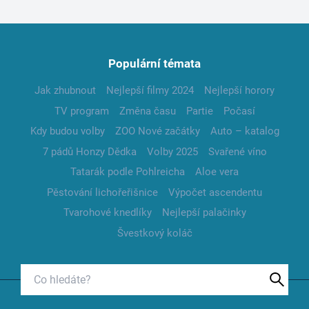
Populární témata
Jak zhubnout
Nejlepší filmy 2024
Nejlepší horory
TV program
Změna času
Partie
Počasí
Kdy budou volby
ZOO Nové začátky
Auto – katalog
7 pádů Honzy Dědka
Volby 2025
Svařené víno
Tatarák podle Pohlreicha
Aloe vera
Pěstování lichořeřišnice
Výpočet ascendentu
Tvarohové knedlíky
Nejlepší palačinky
Švestkový koláč