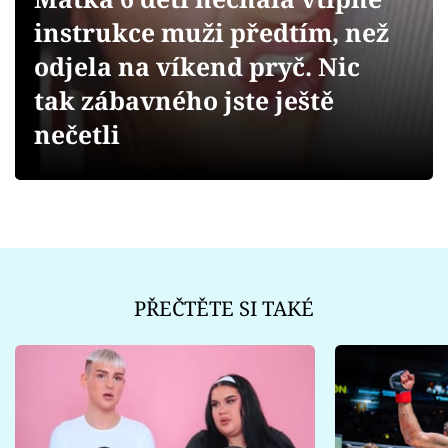
Sex a vztahy
instrukce muži předtím, než
Videa
odjela na víkend pryč. Nic
tak zábavného jste ještě
Sledujte prima+
nečetli
Přihlášení
Sledujte nás
PŘEČTĚTE SI TAKÉ