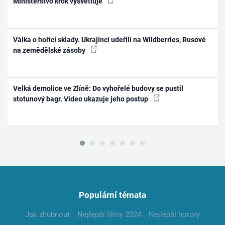
Ministerstvo krok vysvětluje
Válka o hořící sklady. Ukrajinci udeřili na Wildberries, Rusové
na zemědělské zásoby
Velká demolice ve Zlíně: Do vyhořelé budovy se pustil
stotunový bagr. Video ukazuje jeho postup
Populární témata
Jak zhubnout
Nejlepší filmy 2024
Nejlepší horory