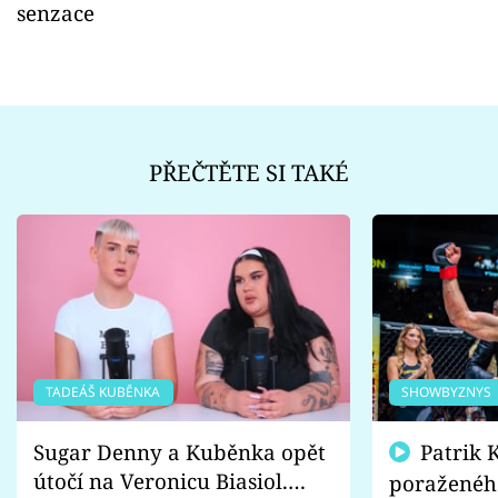
senzace
PŘEČTĚTE SI TAKÉ
TADEÁŠ KUBĚNKA
SHOWBYZNYS
Sugar Denny a Kuběnka opět
Patrik Kincl se zastal
útočí na Veronicu Biasiol.
poraženéh