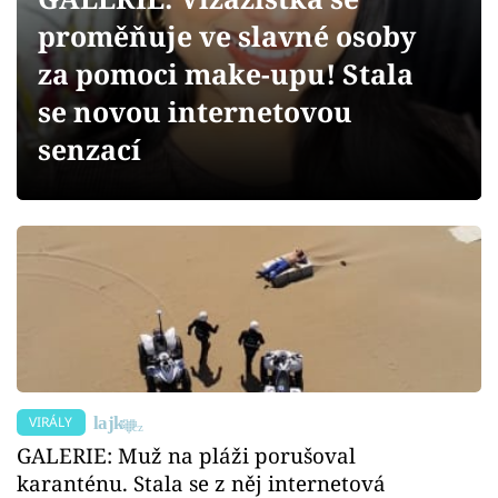
Sex a vztahy
proměňuje ve slavné osoby
Videa
za pomoci make-upu! Stala
se novou internetovou
Sledujte prima+
senzací
Přihlášení
Sledujte nás
VIRÁLY
GALERIE: Muž na pláži porušoval
karanténu. Stala se z něj internetová