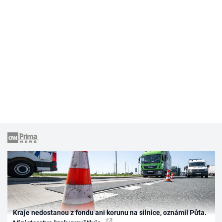
Kraje nedostanou z fondu ani korunu na silnice, oznámil Půta.