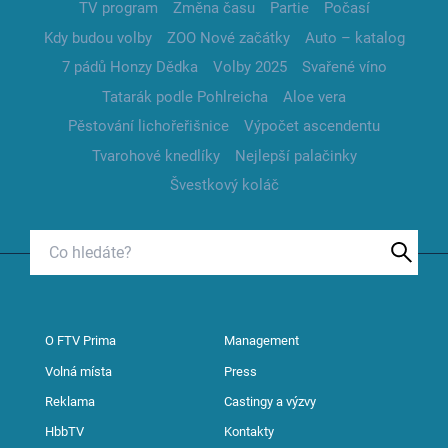
TV program
Změna času
Partie
Počasí
Kdy budou volby
ZOO Nové začátky
Auto – katalog
7 pádů Honzy Dědka
Volby 2025
Svařené víno
Tatarák podle Pohlreicha
Aloe vera
Pěstování lichořeřišnice
Výpočet ascendentu
Tvarohové knedlíky
Nejlepší palačinky
Švestkový koláč
O FTV Prima
Management
Volná místa
Press
Reklama
Castingy a výzvy
HbbTV
Kontakty