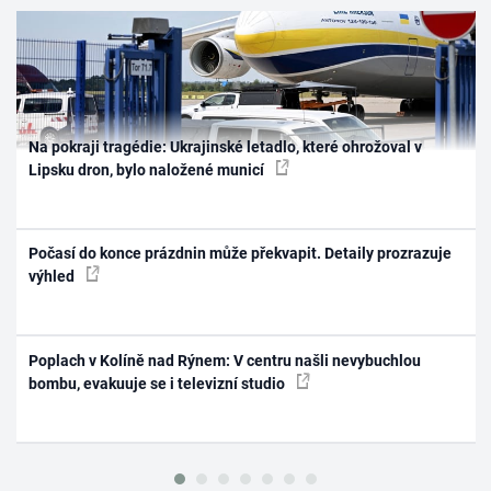
Na pokraji tragédie: Ukrajinské letadlo, které ohrožoval v
Lipsku dron, bylo naložené municí
Počasí do konce prázdnin může překvapit. Detaily prozrazuje
výhled
Poplach v Kolíně nad Rýnem: V centru našli nevybuchlou
bombu, evakuuje se i televizní studio