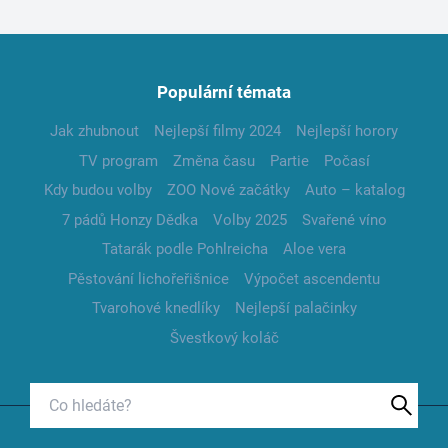
Populární témata
Jak zhubnout
Nejlepší filmy 2024
Nejlepší horory
TV program
Změna času
Partie
Počasí
Kdy budou volby
ZOO Nové začátky
Auto – katalog
7 pádů Honzy Dědka
Volby 2025
Svařené víno
Tatarák podle Pohlreicha
Aloe vera
Pěstování lichořeřišnice
Výpočet ascendentu
Tvarohové knedlíky
Nejlepší palačinky
Švestkový koláč