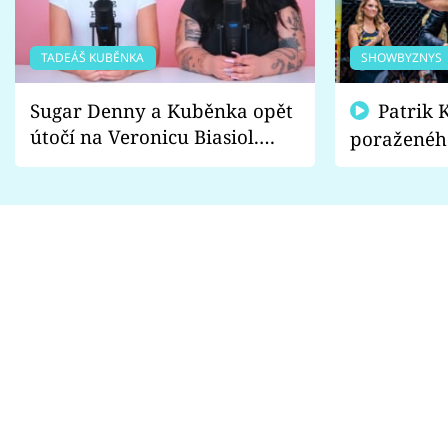
TADEÁŠ KUBĚNKA
SHOWBYZNYS
Sugar Denny a Kuběnka opět
Patrik Kincl se zastal
útočí na Veronicu Biasiol.
poraženéh
Proč je podle nich falešná a
fanoušci n
lže o své nevěře?