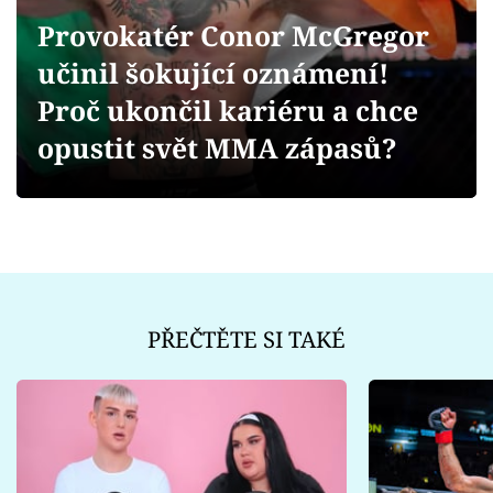
Sex a vztahy
Provokatér Conor McGregor
Videa
učinil šokující oznámení!
Proč ukončil kariéru a chce
Sledujte prima+
opustit svět MMA zápasů?
Přihlášení
Sledujte nás
PŘEČTĚTE SI TAKÉ