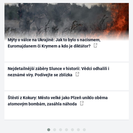
Mýty o válce na Ukrajině: Jak to bylo s nacismem,
Euromajdanem či Krymem a kdo je diktátor?
Nejdetailnější záběry Slunce v historii: Vědci odhalili i
neznámé víry. Podívejte se zblízka
Štěstí z Kokury: Město velké jako Plzeň uniklo oběma
atomovým bombám, zasáhla náhoda