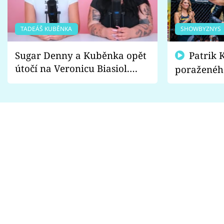
TADEÁŠ KUBĚNKA
SHOWBYZNYS
Sugar Denny a Kuběnka opět
Patrik Kincl se zastal
útočí na Veronicu Biasiol.
poraženéh
Proč je podle nich falešná a
fanoušci n
lže o své nevěře?