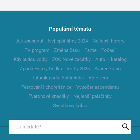
Populární témata
Jak zhubnout
Nejlepší filmy 2024
Nejlepší horory
TV program
Změna času
Partie
Počasí
Kdy budou volby
ZOO Nové začátky
Auto – katalog
7 pádů Honzy Dědka
Volby 2025
Svařené víno
Tatarák podle Pohlreicha
Aloe vera
Pěstování lichořeřišnice
Výpočet ascendentu
Tvarohové knedlíky
Nejlepší palačinky
Švestkový koláč