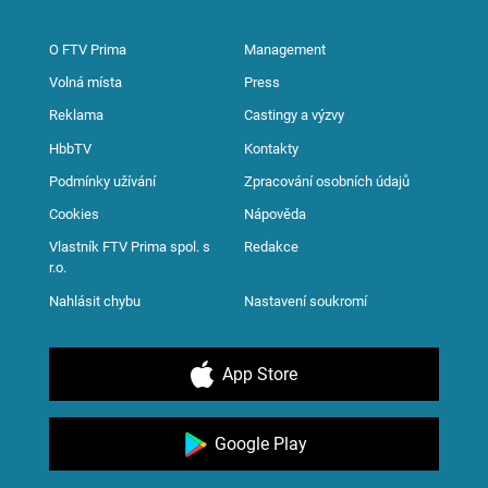
O FTV Prima
Management
Volná místa
Press
Reklama
Castingy a výzvy
HbbTV
Kontakty
Podmínky užívání
Zpracování osobních údajů
Cookies
Nápověda
Vlastník FTV Prima spol. s
Redakce
r.o.
Nahlásit chybu
Nastavení soukromí
App Store
Google Play