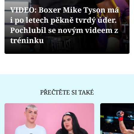
Sex a vztahy
VIDEO: Boxer Mike Tyson má
Videa
i po letech pěkně tvrdý úder.
Pochlubil se novým videem z
Sledujte prima+
tréninku
Přihlášení
Sledujte nás
PŘEČTĚTE SI TAKÉ