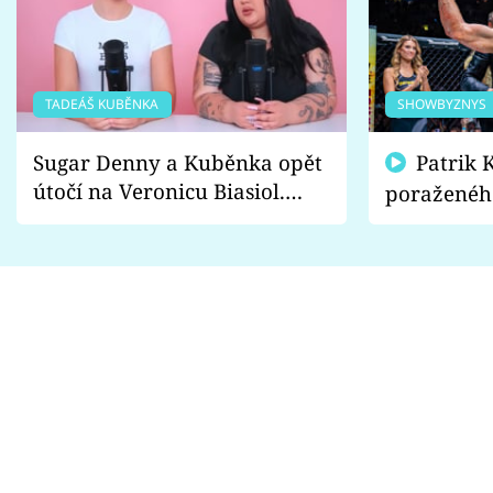
TADEÁŠ KUBĚNKA
SHOWBYZNYS
Sugar Denny a Kuběnka opět
Patrik Kincl se zastal
útočí na Veronicu Biasiol.
poraženéh
Proč je podle nich falešná a
fanoušci n
lže o své nevěře?