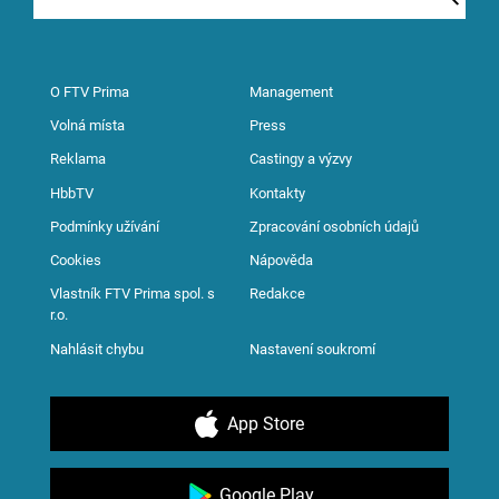
O FTV Prima
Management
Volná místa
Press
Reklama
Castingy a výzvy
HbbTV
Kontakty
Podmínky užívání
Zpracování osobních údajů
Cookies
Nápověda
Vlastník FTV Prima spol. s
Redakce
r.o.
Nahlásit chybu
Nastavení soukromí
App Store
Google Play