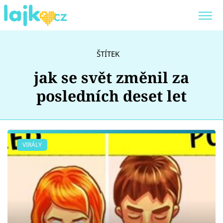
Trendy:
KARLOS VÉMOLA
ONLYFANS
ŠTÍTEK
SHOPAHOLICADEL
CLASH OF THE STARS
jak se svět změnil za
posledních deset let
Témata
VIRÁLY
Showbyznys
Youtubeři
Virály