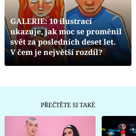
Sex a vztahy
Videa
GALERIE: 10 ilustrací
ukazuje, jak moc se proměnil
Sledujte prima+
svět za posledních deset let.
Přihlášení
V čem je největší rozdíl?
Sledujte nás
PŘEČTĚTE SI TAKÉ