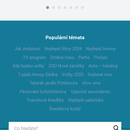
Populární témata
Jak zhubnout
Nejlepší filmy 2024
Nejlepší horory
TV program
Změna času
Partie
Počasí
Kdy budou volby
ZOO Nové začátky
Auto – katalog
7 pádů Honzy Dědka
Volby 2025
Svařené víno
Tatarák podle Pohlreicha
Aloe vera
Pěstování lichořeřišnice
Výpočet ascendentu
Tvarohové knedlíky
Nejlepší palačinky
Švestkový koláč