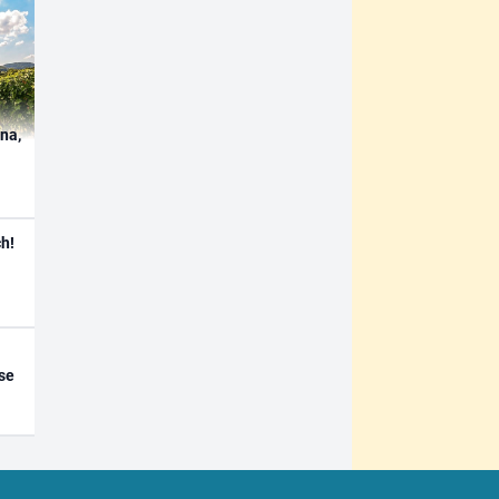
ína,
h!
se