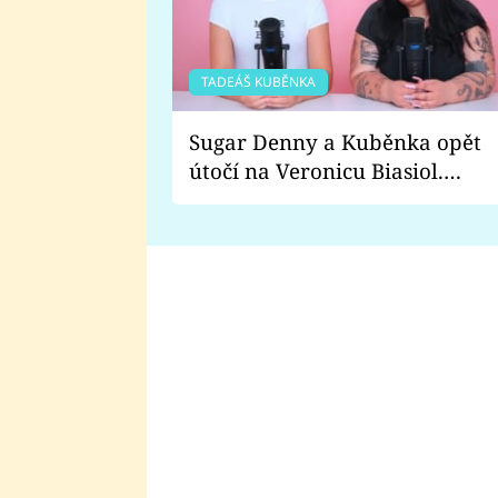
TADEÁŠ KUBĚNKA
Sugar Denny a Kuběnka opět
útočí na Veronicu Biasiol.
Proč je podle nich falešná a
lže o své nevěře?