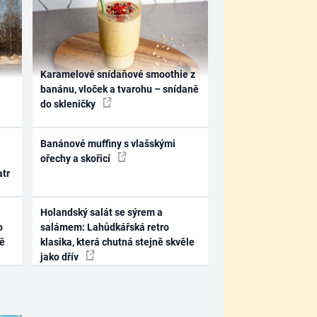
Karamelové snídaňové smoothie z
banánu, vloček a tvarohu – snídaně
do skleničky
Banánové muffiny s vlašskými
ořechy a skořicí
atr
Holandský salát se sýrem a
o
salámem: Lahůdkářská retro
ně
klasika, která chutná stejně skvěle
jako dřív