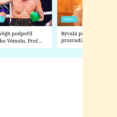
S
VIRÁLY
Bývalá pornoherečka
prozradila, co ji šokova
ho Vémolu. Proč
natáčení Euforie. Vážně
ji zápasit s ním než
bylo drsnější než hanba
 Kinclem?
filmy?