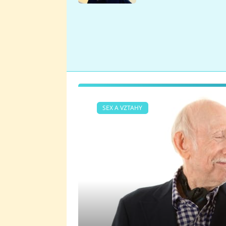
se v Plzni stalo
SEX A VZTAHY