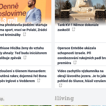
ma představila podzim: startuje
Tank KV-1 Němce dokonale
ma sport, vrací se Polabí, Zrádci
zaskočil
ové kriminálky
thiase Hložka ženy do vztahu
Operace Entebbe ukázala
dy uhnaly: Teď budu iniciátorem
schopnosti Izraele. Při
 slibuje zpěvák
osvobozování rukojmích padl br
premiéra
zloučení s Glenem Hansardem:
Video zachytilo výzkumníka na
outěná rakev, dojemná řeč Bona
okraji lávového jezera. Je to jak
zpěv Irglové s Vedderem
pohled do Slunce, hlásil vzruše