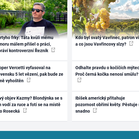
rtyho frky: Táta kvůli mému
Kdo byl svatý Vavřinec, patron v
oru málem přišel o práci,
a co jsou Vavřincovy slzy?
práví kontroverzní Řezník
per Vercetti vyfasoval na
Odhalte pravdu o kočičích mýtec
vensku 5 let vězení, pak bude ze
Proč černá kočka nenosí smůlu?
mě vyhoštěn
vý objev Kazmy? Blondýnka se s
Ibišek americký přitahuje
 vodí za ruce a fotí se na místě
pozornost obřími květy. Pěstuje 
ko Rosecká
snadno