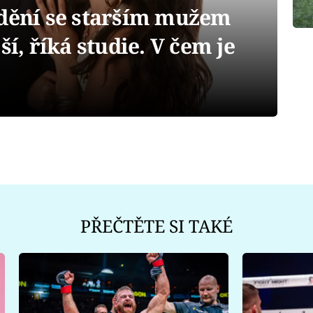
ění se starším mužem
ší, říká studie. V čem je
PŘEČTĚTE SI TAKÉ