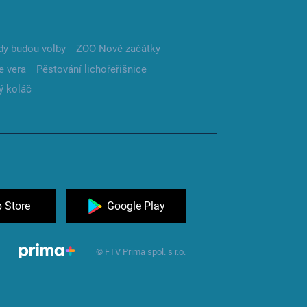
dy budou volby
ZOO Nové začátky
e vera
Pěstování lichořeřišnice
ý koláč
 Store
Google Play
© FTV Prima spol. s r.o.