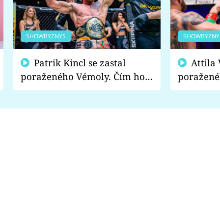
SHOWBYZNYS
SHOWBYZNY
Patrik Kincl se zastal
Attila Végh podpořil
poraženého Vémoly. Čím ho
poražené
fanoušci naštvali?
chce radě
s vítězem