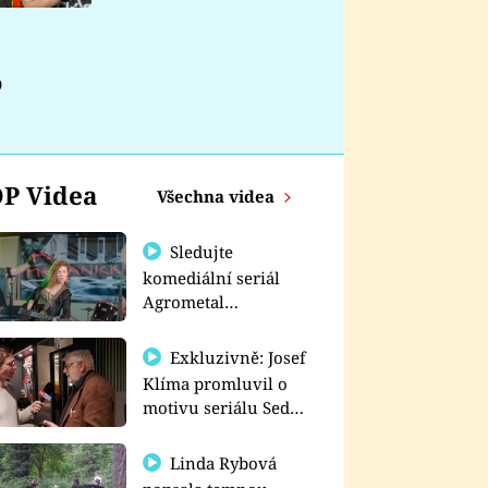
nemá
?
P Videa
Všechna videa
Sledujte
komediální seriál
Agrometal
exkluzivně na
prima+
Exkluzivně: Josef
Klíma promluvil o
motivu seriálu Sedm
schodů k moci
Linda Rybová