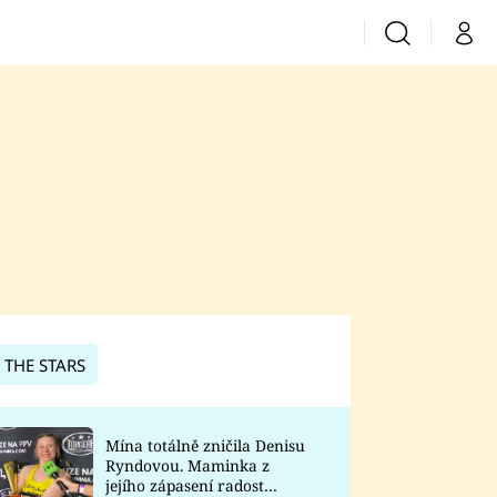
Vyhledávání
Můj 
Prima+
CNN Prima News
Prima Fresh
Prima Living
Prima Zoom
 THE STARS
Prima Lajk
Mína totálně zničila Denisu
Ryndovou. Maminka z
Sledujte nás
jejího zápasení radost