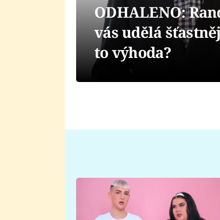
ODHALENO: Rand
vás udělá šťastněj
to výhoda?