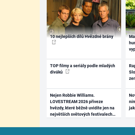
10 nejlepších dílů Hvězdné brány
Ma
hum
vy
TOP filmy a seriály podle mladých
Rap
diváků
Slo
ze
Nejen Robbie Williams.
No
LOVESTREAM 2026 přiveze
ním
hvězdy, které běžně uvidíte jen na
ja
největších světových festivalech