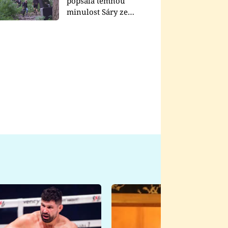
popsala temnou
minulost Sáry ze
seriálu Zákony vlka