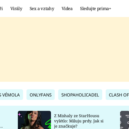
ři
Virály
Sex a vztahy
Videa
Sledujte prima+
Showbyznys
Extrém
VIRÁLY
KURIOZITY
VIDEA
KVÍZY
S VÉMOLA
ONLYFANS
SHOPAHOLICADEL
CLASH OF
Z Mishaly ze StarHousu
vylétlo: Miluju prdy. Jak si
co
je značkuje?