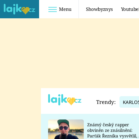
Menu
Showbyznys
Youtube
Youtuberky
Youtubeři
SHOPAHOLICADEL
FATTYPILLOW
ANNA ŠULC
FREESCOOT
SUGAR DENNY
ADAM KAJUMI
LADUŠKA
TADEÁŠ KUBĚNKA
DOMINIKA
DATEL
Trendy:
KARLO
MYSLIVCOVÁ
Známý český rapper
obviněn ze znásilnění:
Parťák Řezníka vysvětlil, 