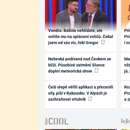
Vondra: Babiše nehlídáte, ale
Pri
svítíte mu na uplácení voličů. Čekal
Pri
jsem od vás víc, řekl Gregor
i n
Nebeská podívaná nad Českem se
Ma
blíží. Působivé zatmění Slunce
vž
doplní meteorická show
já,
Češi slepě věřili aplikaci a přecenili
Ro
síly, píší v Rakousku. V Alpách je
Pr
zachraňoval vrtulník
a 