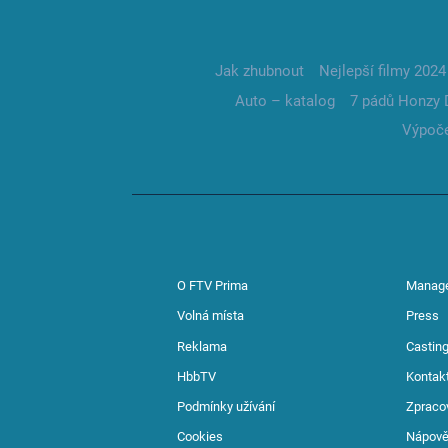
Jak zhubnout
Nejlepší filmy 2024
Auto – katalog
7 pádů Honzy 
Výpoče
O FTV Prima
Manag
Volná místa
Press
Reklama
Casting
HbbTV
Kontak
Podmínky užívání
Zpraco
Cookies
Nápov