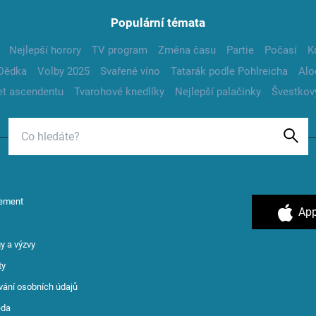
Populární témata
Nejlepší horory
TV program
Změna času
Partie
Počasí
K
Dědka
Volby 2025
Svařené víno
Tatarák podle Pohlreicha
Alo
t ascendentu
Tvarohové knedlíky
Nejlepší palačinky
Švestkov
ement
App
y a výzvy
ty
vání osobních údajů
ěda