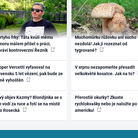
rtyho frky: Táta kvůli mému
Muchomůrku růžovku ani sucho
oru málem přišel o práci,
nezdolá! Jak ji rozeznat od
práví kontroverzní Řezník
tygrované?
per Vercetti vyfasoval na
V srpnu nezapomeňte přesadit
vensku 5 let vězení, pak bude ze
velkokvěté kosatce. Jak na to?
mě vyhoštěn
vý objev Kazmy? Blondýnka se s
Přerostlé okurky? Zkuste
 vodí za ruce a fotí se na místě
rychlokvašky nebo je naložte po
ko Rosecká
americku!