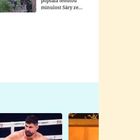
popsala temnou
minulost Sáry ze
seriálu Zákony vlka