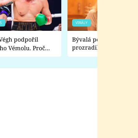
S
VIRÁLY
Bývalá pornoherečka
prozradila, co ji šokova
ho Vémolu. Proč
natáčení Euforie. Vážně
ji zápasit s ním než
bylo drsnější než hanba
 Kinclem?
filmy?