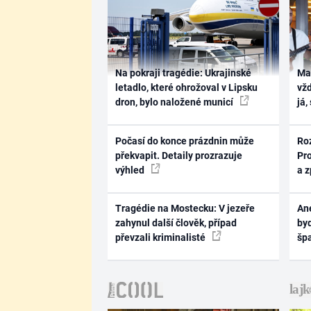
Na pokraji tragédie: Ukrajinské
Ma
letadlo, které ohrožoval v Lipsku
vž
dron, bylo naložené municí
já,
Počasí do konce prázdnin může
Ro
překvapit. Detaily prozrazuje
Pr
výhled
a 
Tragédie na Mostecku: V jezeře
Ane
zahynul další člověk, případ
byd
převzali kriminalisté
šp