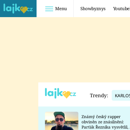
Menu
Showbyznys
Youtube
Youtuberky
Youtubeři
SHOPAHOLICADEL
FATTYPILLOW
ANNA ŠULC
FREESCOOT
SUGAR DENNY
ADAM KAJUMI
LADUŠKA
TADEÁŠ KUBĚNKA
DOMINIKA
DATEL
Trendy:
KARLO
MYSLIVCOVÁ
Známý český rapper
obviněn ze znásilnění:
Parťák Řezníka vysvětlil, 