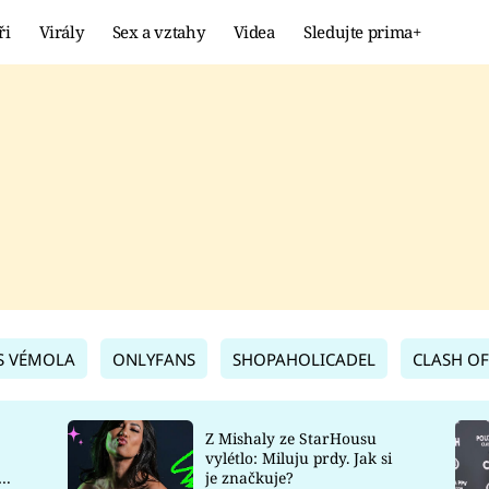
ři
Virály
Sex a vztahy
Videa
Sledujte prima+
Showbyznys
Extrém
VIRÁLY
KURIOZITY
VIDEA
KVÍZY
S VÉMOLA
ONLYFANS
SHOPAHOLICADEL
CLASH OF
Z Mishaly ze StarHousu
vylétlo: Miluju prdy. Jak si
co
je značkuje?