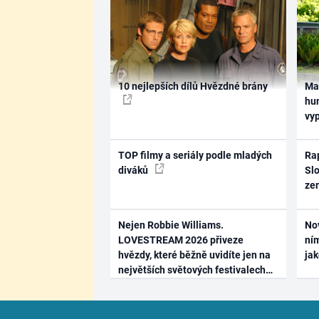
10 nejlepších dílů Hvězdné brány
Ma
hum
vy
TOP filmy a seriály podle mladých
Rap
diváků
Slo
ze
Nejen Robbie Williams.
No
LOVESTREAM 2026 přiveze
ním
hvězdy, které běžně uvidíte jen na
ja
největších světových festivalech