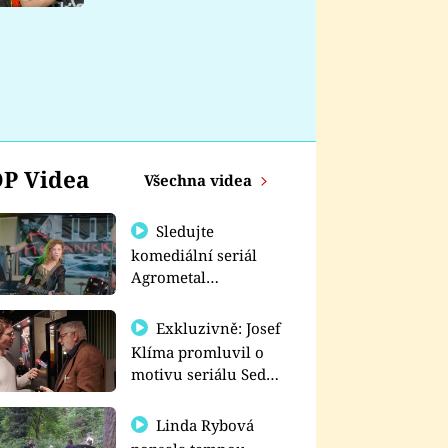
nemá
P Videa
Všechna videa
Sledujte
komediální seriál
Agrometal
exkluzivně na
prima+
Exkluzivně: Josef
Klíma promluvil o
motivu seriálu Sedm
schodů k moci
Linda Rybová