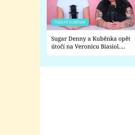
TADEÁŠ KUBĚNKA
Sugar Denny a Kuběnka opět
útočí na Veronicu Biasiol.
Proč je podle nich falešná a
lže o své nevěře?