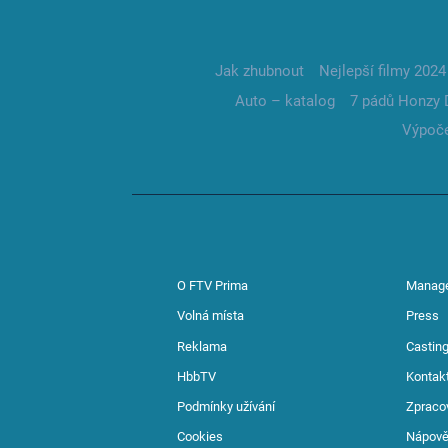
Jak zhubnout
Nejlepší filmy 2024
Auto – katalog
7 pádů Honzy 
Výpoče
O FTV Prima
Manag
Volná místa
Press
Reklama
Casting
HbbTV
Kontak
Podmínky užívání
Zpraco
Cookies
Nápov