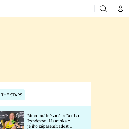
Vyhledávání
Můj 
Prima+
CNN Prima News
Prima Fresh
Prima Living
Prima Zoom
 THE STARS
Prima Lajk
Mína totálně zničila Denisu
Ryndovou. Maminka z
Sledujte nás
jejího zápasení radost