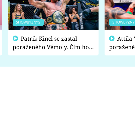
SHOWBYZNYS
SHOWBYZNY
Patrik Kincl se zastal
Attila Végh podpořil
poraženého Vémoly. Čím ho
poražené
fanoušci naštvali?
chce radě
s vítězem