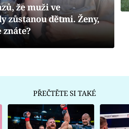
zů, že muži ve
y zůstanou dětmi. Ženy,
e znáte?
PŘEČTĚTE SI TAKÉ