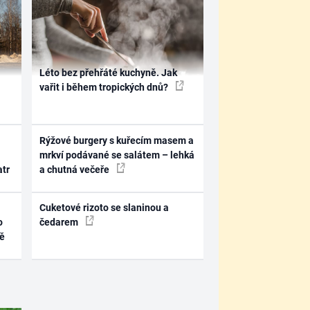
Léto bez přehřáté kuchyně. Jak
vařit i během tropických dnů?
Rýžové burgery s kuřecím masem a
mrkví podávané se salátem – lehká
atr
a chutná večeře
Cuketové rizoto se slaninou a
o
čedarem
ně