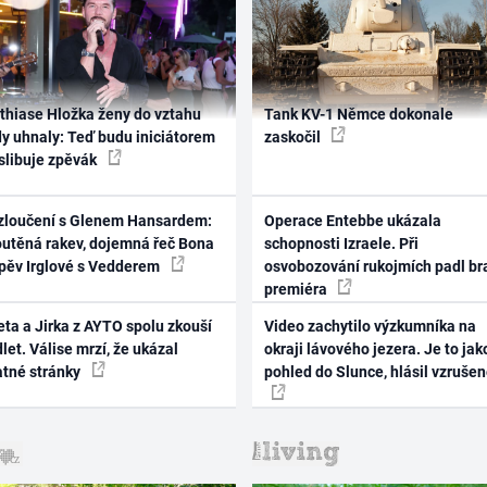
thiase Hložka ženy do vztahu
Tank KV-1 Němce dokonale
dy uhnaly: Teď budu iniciátorem
zaskočil
 slibuje zpěvák
zloučení s Glenem Hansardem:
Operace Entebbe ukázala
outěná rakev, dojemná řeč Bona
schopnosti Izraele. Při
zpěv Irglové s Vedderem
osvobozování rukojmích padl br
premiéra
ta a Jirka z AYTO spolu zkouší
Video zachytilo výzkumníka na
let. Válise mrzí, že ukázal
okraji lávového jezera. Je to jak
atné stránky
pohled do Slunce, hlásil vzruše