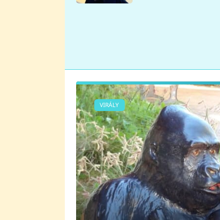
se v Plzni stalo
VIRÁLY