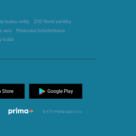
dy budou volby
ZOO Nové začátky
e vera
Pěstování lichořeřišnice
ý koláč
 Store
Google Play
© FTV Prima spol. s r.o.