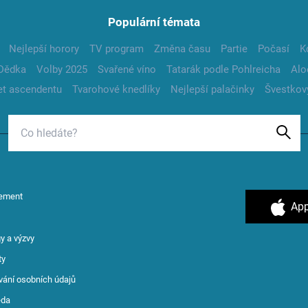
Populární témata
Nejlepší horory
TV program
Změna času
Partie
Počasí
K
Dědka
Volby 2025
Svařené víno
Tatarák podle Pohlreicha
Alo
t ascendentu
Tvarohové knedlíky
Nejlepší palačinky
Švestkov
ement
App
y a výzvy
ty
vání osobních údajů
ěda