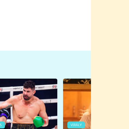
S
VIRÁLY