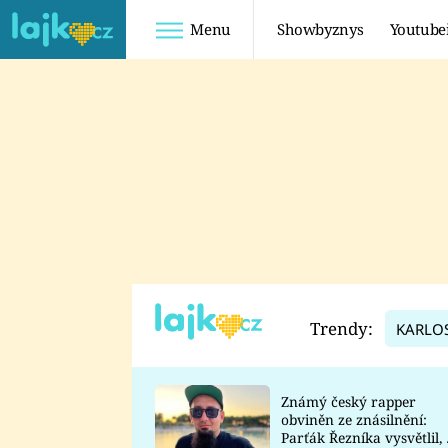
Menu
Showbyznys
Youtube
Youtuberky
Youtubeři
SHOPAHOLICADEL
FATTYPILLOW
ANNA ŠULC
FREESCOOT
SUGAR DENNY
ADAM KAJUMI
LADUŠKA
TADEÁŠ KUBĚNKA
DOMINIKA
DATEL
Trendy:
KARLO
MYSLIVCOVÁ
Známý český rapper
obviněn ze znásilnění:
Parťák Řezníka vysvětlil, 