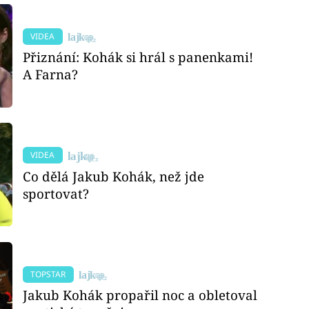
VIDEA
Přiznání: Kohák si hrál s panenkami!
A Farna?
VIDEA
Co dělá Jakub Kohák, než jde
sportovat?
TOPSTAR
Jakub Kohák propařil noc a obletoval