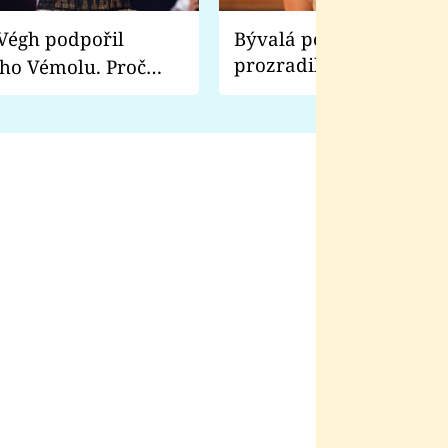
Bývalá pornoherečka
prozradila, co ji šokova
ho Vémolu. Proč
natáčení Euforie. Vážně
ji zápasit s ním než
bylo drsnější než hanba
 Kinclem?
filmy?