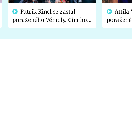
Patrik Kincl se zastal
Attila Végh podpořil
poraženého Vémoly. Čím ho
poražené
fanoušci naštvali?
chce radě
s vítězem