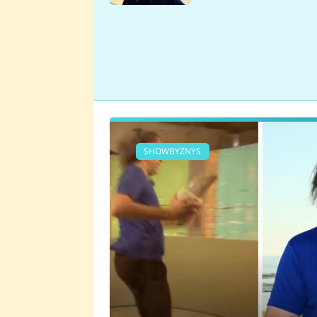
se v Plzni stalo
SHOWBYZNYS