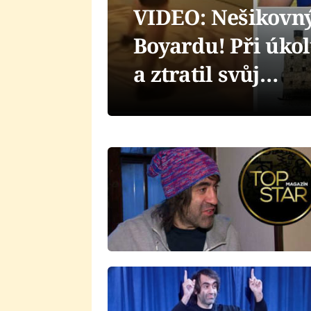
VIDEO: Nešikovný
Boyardu! Při úkol
a ztratil svůj…