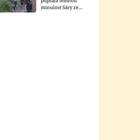
popsala temnou
minulost Sáry ze
seriálu Zákony vlka