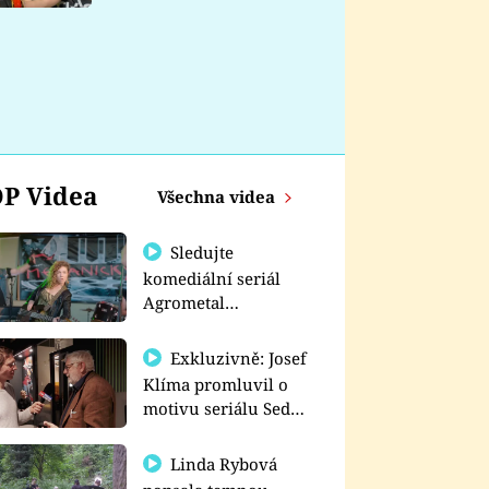
nemá
P Videa
Všechna videa
Sledujte
komediální seriál
Agrometal
exkluzivně na
prima+
Exkluzivně: Josef
Klíma promluvil o
motivu seriálu Sedm
schodů k moci
Linda Rybová