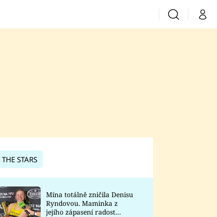
Vyhledávání
Můj 
Prima+
CNN Prima News
Prima Fresh
Prima Living
Prima Zoom
 THE STARS
Prima Lajk
Mína totálně zničila Denisu
Ryndovou. Maminka z
Sledujte nás
jejího zápasení radost