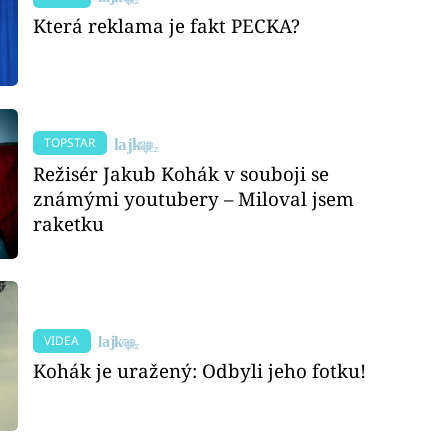
Která reklama je fakt PECKA?
TOPSTAR
Režisér Jakub Kohák v souboji se
známými youtubery – Miloval jsem
raketku
VIDEA
Kohák je uražený: Odbyli jeho fotku!