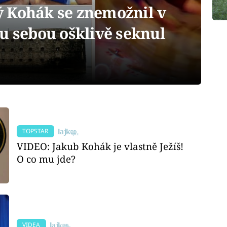
 Kohák se znemožnil v
u sebou ošklivě seknul
TOPSTAR
VIDEO: Jakub Kohák je vlastně Ježíš!
O co mu jde?
VIDEA