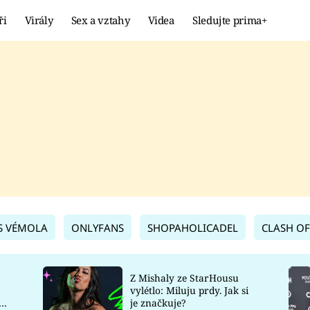
ři
Virály
Sex a vztahy
Videa
Sledujte prima+
Showbyznys
Extrém
VIRÁLY
KURIOZITY
VIDEA
KVÍZY
S VÉMOLA
ONLYFANS
SHOPAHOLICADEL
CLASH OF
Z Mishaly ze StarHousu
vylétlo: Miluju prdy. Jak si
co
je značkuje?