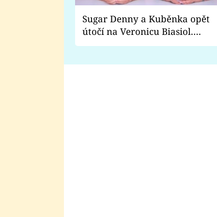
Sugar Denny a Kuběnka opět
útočí na Veronicu Biasiol.
Proč je podle nich falešná a
lže o své nevěře?