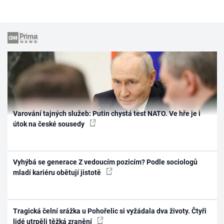
Varování tajných služeb: Putin chystá test NATO. Ve hře je i
útok na české sousedy
Vyhýbá se generace Z vedoucím pozicím? Podle sociologů
mladí kariéru obětují jistotě
Tragická čelní srážka u Pohořelic si vyžádala dva životy. Čtyři
lidé utrpěli těžká zranění