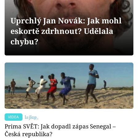
Sex a vztahy
Videa
Uprchlý Jan Novák: Jak mohl
eskortě zdrhnout? Udělala
Sledujte prima+
chybu?
Přihlášení
Sledujte nás
VIDEA
Prima SVĚT: Jak dopadl zápas Senegal –
Česká republika?