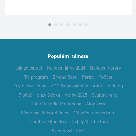
Populární témata
Jak zhubnout
Nejlepší filmy 2024
Nejlepší horory
TV program
Změna času
Partie
Počasí
Kdy budou volby
ZOO Nové začátky
Auto – katalog
7 pádů Honzy Dědka
Volby 2025
Svařené víno
Tatarák podle Pohlreicha
Aloe vera
Pěstování lichořeřišnice
Výpočet ascendentu
Tvarohové knedlíky
Nejlepší palačinky
Švestkový koláč