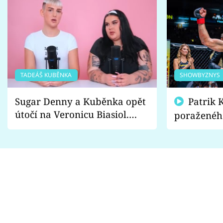
TADEÁŠ KUBĚNKA
SHOWBYZNYS
Sugar Denny a Kuběnka opět
Patrik Kincl se zastal
útočí na Veronicu Biasiol.
poraženéh
Proč je podle nich falešná a
fanoušci n
lže o své nevěře?