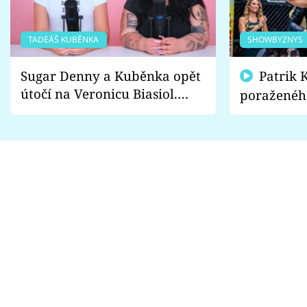
TADEÁŠ KUBĚNKA
SHOWBYZNYS
Sugar Denny a Kuběnka opět
Patrik Kincl se zastal
útočí na Veronicu Biasiol.
poraženéh
Proč je podle nich falešná a
fanoušci n
lže o své nevěře?