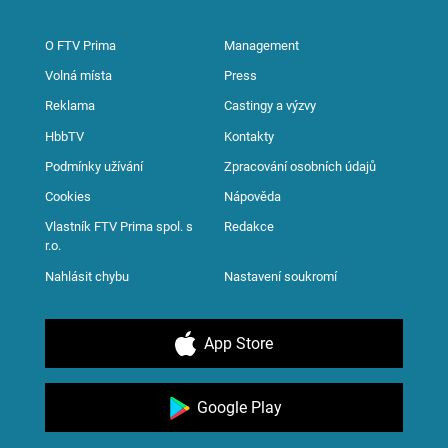
O FTV Prima
Management
Volná místa
Press
Reklama
Castingy a výzvy
HbbTV
Kontakty
Podmínky užívání
Zpracování osobních údajů
Cookies
Nápověda
Vlastník FTV Prima spol. s
Redakce
r.o.
Nahlásit chybu
Nastavení soukromí
App Store
Google Play