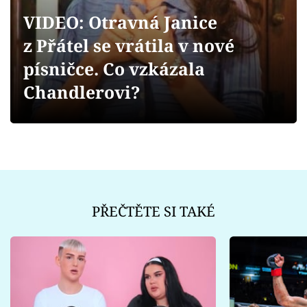
Sex a vztahy
VIDEO: Otravná Janice
Videa
z Přátel se vrátila v nové
písničce. Co vzkázala
Sledujte prima+
Chandlerovi?
Přihlášení
Sledujte nás
PŘEČTĚTE SI TAKÉ