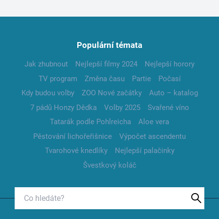
Populární témata
Jak zhubnout
Nejlepší filmy 2024
Nejlepší horory
TV program
Změna času
Partie
Počasí
Kdy budou volby
ZOO Nové začátky
Auto – katalog
7 pádů Honzy Dědka
Volby 2025
Svařené víno
Tatarák podle Pohlreicha
Aloe vera
Pěstování lichořeřišnice
Výpočet ascendentu
Tvarohové knedlíky
Nejlepší palačinky
Švestkový koláč