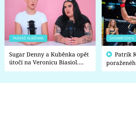
TADEÁŠ KUBĚNKA
SHOWBYZNYS
Sugar Denny a Kuběnka opět
Patrik Kincl se zastal
útočí na Veronicu Biasiol.
poraženéh
Proč je podle nich falešná a
fanoušci n
lže o své nevěře?