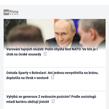
Varování tajných služeb: Putin chystá test NATO. Ve hře je i
útok na české sousedy
Ostuda Sparty v Boleslavi: Ani jednou nevystřelila na bránu,
doplatila na třesk v sestavě
Vyhýbá se generace Z vedoucím pozicím? Podle sociologů
mladí kariéru obětují jistotě