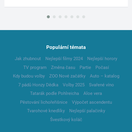
Populární témata
Jak zhubnout
Nejlepší filmy 2024
Nejlepší horory
TV program
Změna času
Partie
Počasí
Kdy budou volby
ZOO Nové začátky
Auto – katalog
7 pádů Honzy Dědka
Volby 2025
Svařené víno
Tatarák podle Pohlreicha
Aloe vera
Pěstování lichořeřišnice
Výpočet ascendentu
Tvarohové knedlíky
Nejlepší palačinky
Švestkový koláč