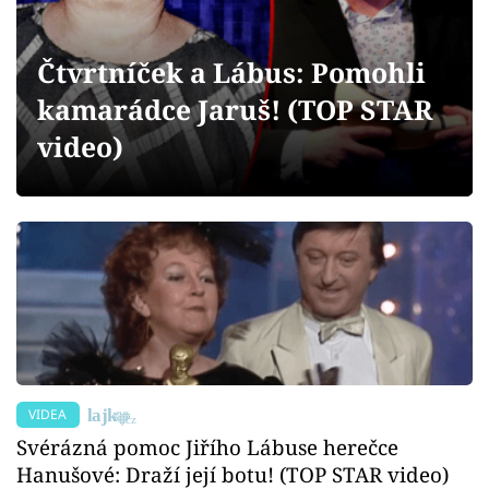
Sex a vztahy
Videa
Čtvrtníček a Lábus: Pomohli
kamarádce Jaruš! (TOP STAR
Sledujte prima+
video)
Přihlášení
Sledujte nás
VIDEA
Svérázná pomoc Jiřího Lábuse herečce
Hanušové: Draží její botu! (TOP STAR video)