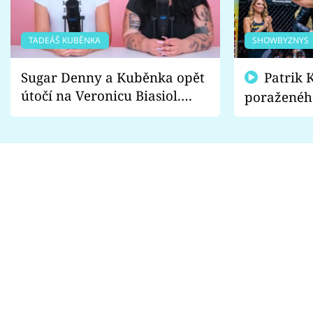
TADEÁŠ KUBĚNKA
SHOWBYZNYS
Sugar Denny a Kuběnka opět
Patrik Kincl se zastal
útočí na Veronicu Biasiol.
poraženéh
Proč je podle nich falešná a
fanoušci n
lže o své nevěře?