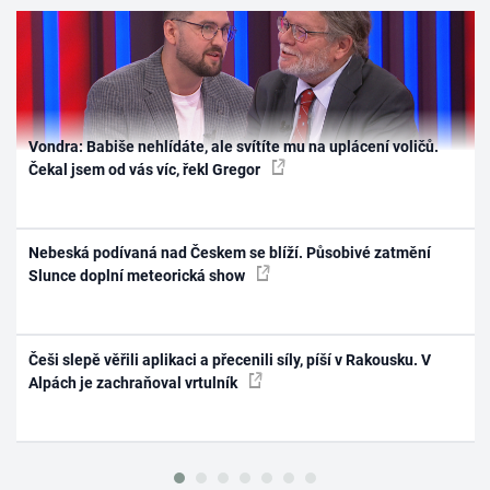
Vondra: Babiše nehlídáte, ale svítíte mu na uplácení voličů.
Čekal jsem od vás víc, řekl Gregor
Nebeská podívaná nad Českem se blíží. Působivé zatmění
Slunce doplní meteorická show
Češi slepě věřili aplikaci a přecenili síly, píší v Rakousku. V
Alpách je zachraňoval vrtulník