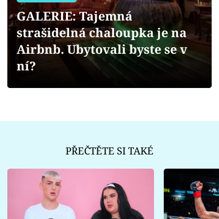
Sex a vztahy
GALERIE: Tajemná
Videa
strašidelná chaloupka je na
Airbnb. Ubytovali byste se v
Sledujte prima+
ní?
Přihlášení
Sledujte nás
PŘEČTĚTE SI TAKÉ