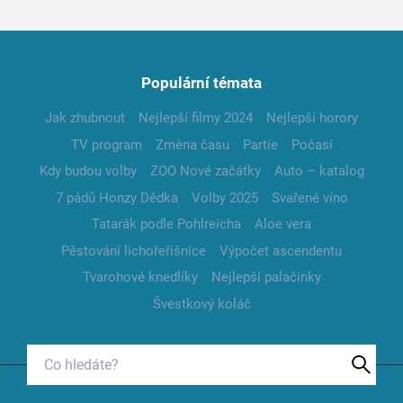
Populární témata
Jak zhubnout
Nejlepší filmy 2024
Nejlepší horory
TV program
Změna času
Partie
Počasí
Kdy budou volby
ZOO Nové začátky
Auto – katalog
7 pádů Honzy Dědka
Volby 2025
Svařené víno
Tatarák podle Pohlreicha
Aloe vera
Pěstování lichořeřišnice
Výpočet ascendentu
Tvarohové knedlíky
Nejlepší palačinky
Švestkový koláč