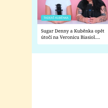
TADEÁŠ KUBĚNKA
Sugar Denny a Kuběnka opět
útočí na Veronicu Biasiol.
Proč je podle nich falešná a
lže o své nevěře?