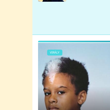
se v Plzni stalo
VIRÁLY