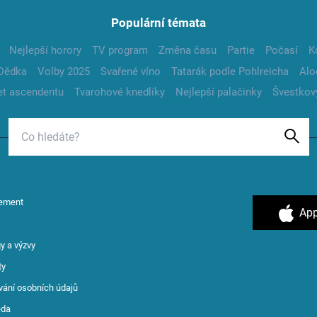
Populární témata
Nejlepší horory
TV program
Změna času
Partie
Počasí
K
Dědka
Volby 2025
Svařené víno
Tatarák podle Pohlreicha
Alo
t ascendentu
Tvarohové knedlíky
Nejlepší palačinky
Švestkov
ement
App
y a výzvy
ty
vání osobních údajů
ěda