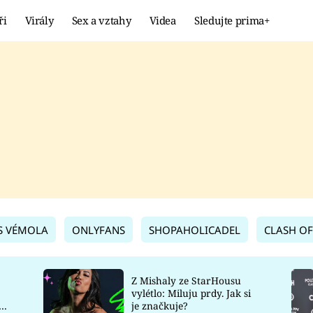
ři
Virály
Sex a vztahy
Videa
Sledujte prima+
Showbyznys
Extrém
VIRÁLY
KURIOZITY
VIDEA
KVÍZY
S VÉMOLA
ONLYFANS
SHOPAHOLICADEL
CLASH OF
Z Mishaly ze StarHousu
vylétlo: Miluju prdy. Jak si
co
je značkuje?