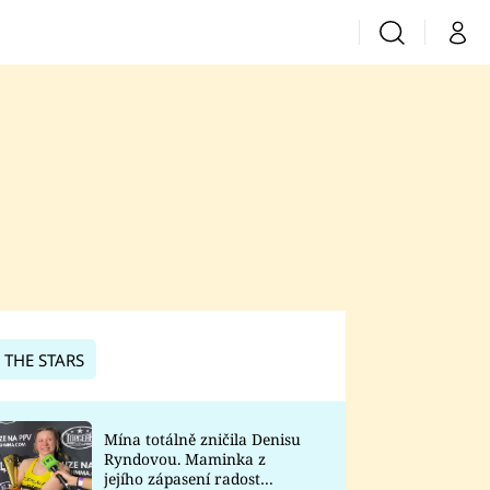
Vyhledávání
Můj 
Prima+
CNN Prima News
Prima Fresh
Prima Living
Prima Zoom
 THE STARS
Prima Lajk
Mína totálně zničila Denisu
Ryndovou. Maminka z
Sledujte nás
jejího zápasení radost