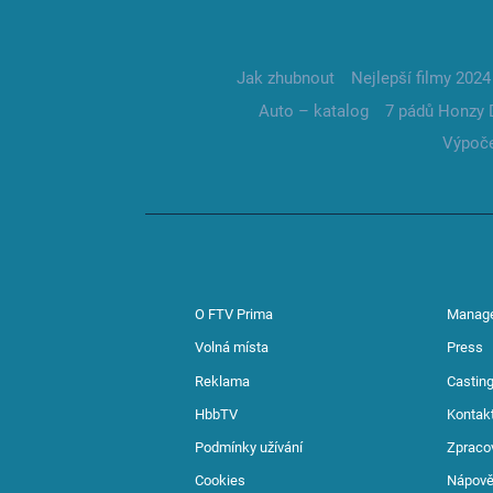
Jak zhubnout
Nejlepší filmy 2024
Auto – katalog
7 pádů Honzy 
Výpoče
O FTV Prima
Manag
Volná místa
Press
Reklama
Casting
HbbTV
Kontak
Podmínky užívání
Zpraco
Cookies
Nápov