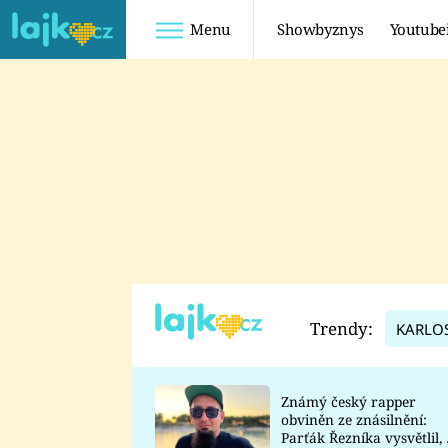
Menu
Showbyznys
Youtube
Youtuberky
Youtubeři
SHOPAHOLICADEL
FATTYPILLOW
ANNA ŠULC
FREESCOOT
SUGAR DENNY
ADAM KAJUMI
LADUŠKA
TADEÁŠ KUBĚNKA
DOMINIKA
DATEL
Trendy:
KARLO
MYSLIVCOVÁ
Známý český rapper
obviněn ze znásilnění:
Parťák Řezníka vysvětlil, 