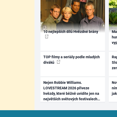
10 nejlepších dílů Hvězdné brány
Ma
hum
vy
TOP filmy a seriály podle mladých
Rap
diváků
Slo
ze
Nejen Robbie Williams.
No
LOVESTREAM 2026 přiveze
ním
hvězdy, které běžně uvidíte jen na
ja
největších světových festivalech