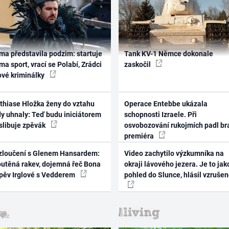
ma představila podzim: startuje
Tank KV-1 Němce dokonale
ma sport, vrací se Polabí, Zrádci
zaskočil
ové kriminálky
thiase Hložka ženy do vztahu
Operace Entebbe ukázala
dy uhnaly: Teď budu iniciátorem
schopnosti Izraele. Při
 slibuje zpěvák
osvobozování rukojmích padl br
premiéra
zloučení s Glenem Hansardem:
Video zachytilo výzkumníka na
outěná rakev, dojemná řeč Bona
okraji lávového jezera. Je to jak
zpěv Irglové s Vedderem
pohled do Slunce, hlásil vzruše