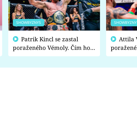
SHOWBYZNYS
SHOWBYZNY
Patrik Kincl se zastal
Attila Végh podpořil
poraženého Vémoly. Čím ho
poražené
fanoušci naštvali?
chce radě
s vítězem