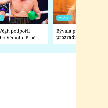
S
VIRÁLY
Bývalá pornoherečka
prozradila, co ji šokova
ho Vémolu. Proč
natáčení Euforie. Vážně
ji zápasit s ním než
bylo drsnější než hanba
 Kinclem?
filmy?