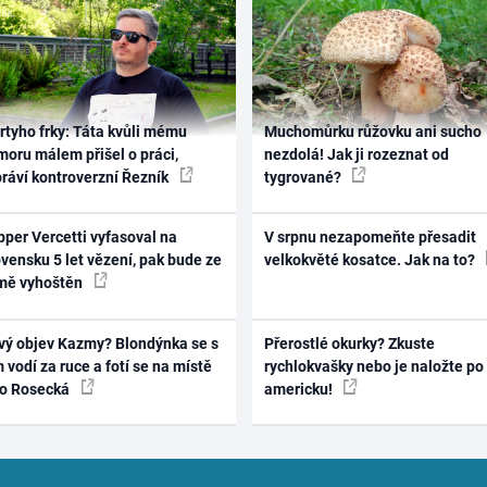
rtyho frky: Táta kvůli mému
Muchomůrku růžovku ani sucho
oru málem přišel o práci,
nezdolá! Jak ji rozeznat od
práví kontroverzní Řezník
tygrované?
per Vercetti vyfasoval na
V srpnu nezapomeňte přesadit
vensku 5 let vězení, pak bude ze
velkokvěté kosatce. Jak na to?
mě vyhoštěn
vý objev Kazmy? Blondýnka se s
Přerostlé okurky? Zkuste
 vodí za ruce a fotí se na místě
rychlokvašky nebo je naložte po
ko Rosecká
americku!