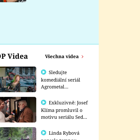
nemá
P Videa
Všechna videa
Sledujte
komediální seriál
Agrometal
exkluzivně na
prima+
Exkluzivně: Josef
Klíma promluvil o
motivu seriálu Sedm
schodů k moci
Linda Rybová