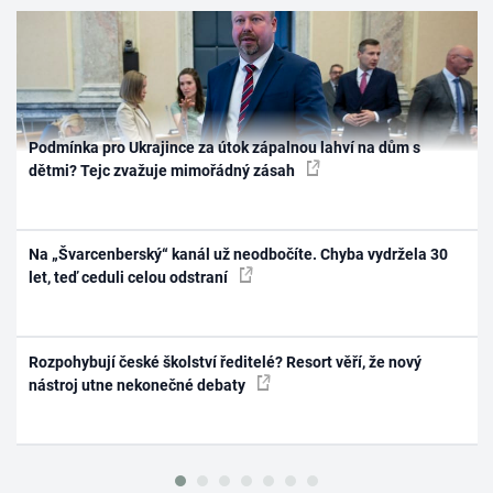
Podmínka pro Ukrajince za útok zápalnou lahví na dům s
dětmi? Tejc zvažuje mimořádný zásah
Na „Švarcenberský“ kanál už neodbočíte. Chyba vydržela 30
let, teď ceduli celou odstraní
Rozpohybují české školství ředitelé? Resort věří, že nový
nástroj utne nekonečné debaty