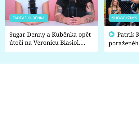
TADEÁŠ KUBĚNKA
SHOWBYZNYS
Sugar Denny a Kuběnka opět
Patrik Kincl se zastal
útočí na Veronicu Biasiol.
poraženéh
Proč je podle nich falešná a
fanoušci n
lže o své nevěře?