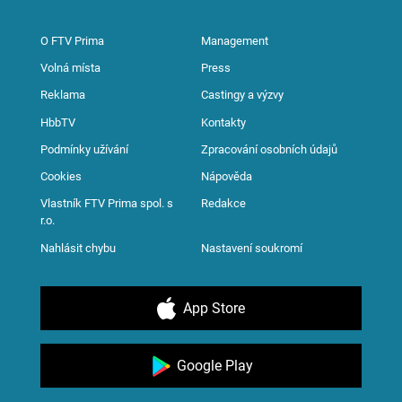
O FTV Prima
Management
Volná místa
Press
Reklama
Castingy a výzvy
HbbTV
Kontakty
Podmínky užívání
Zpracování osobních údajů
Cookies
Nápověda
Vlastník FTV Prima spol. s
Redakce
r.o.
Nahlásit chybu
Nastavení soukromí
App Store
Google Play