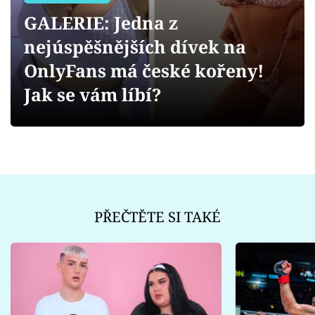
Sex a vztahy
GALERIE: Jedna z
Videa
nejúspěšnějších dívek na
OnlyFans má české kořeny!
Sledujte prima+
Jak se vám líbí?
Přihlášení
Sledujte nás
PŘEČTĚTE SI TAKÉ