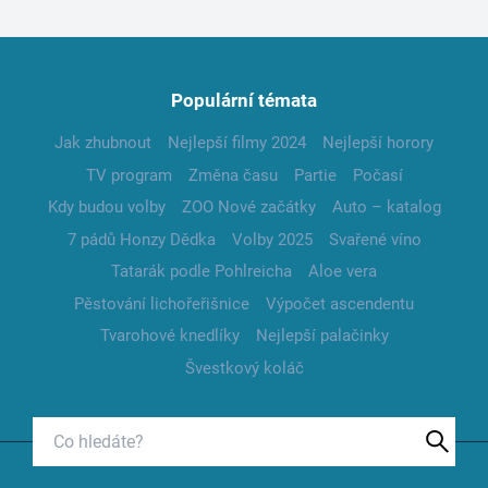
Populární témata
Jak zhubnout
Nejlepší filmy 2024
Nejlepší horory
TV program
Změna času
Partie
Počasí
Kdy budou volby
ZOO Nové začátky
Auto – katalog
7 pádů Honzy Dědka
Volby 2025
Svařené víno
Tatarák podle Pohlreicha
Aloe vera
Pěstování lichořeřišnice
Výpočet ascendentu
Tvarohové knedlíky
Nejlepší palačinky
Švestkový koláč