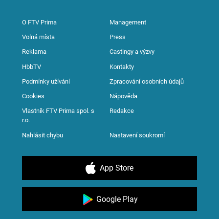
O FTV Prima
Management
Volná místa
Press
Reklama
Castingy a výzvy
HbbTV
Kontakty
Podmínky užívání
Zpracování osobních údajů
Cookies
Nápověda
Vlastník FTV Prima spol. s
Redakce
r.o.
Nahlásit chybu
Nastavení soukromí
App Store
Google Play