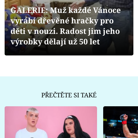
Sex a vztahy
GALERIE: Muž každé Vánoce
Videa
vyrábí dřevěné hračky pro
děti v nouzi. Radost jim jeho
Sledujte prima+
výrobky dělají už 50 let
Přihlášení
Sledujte nás
PŘEČTĚTE SI TAKÉ