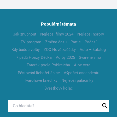
Populární témata
Jak zhubnout
Nejlepší filmy 2024
Nejlepší horory
TV program
Změna času
Partie
Počasí
Kdy budou volby
ZOO Nové začátky
Auto – katalog
7 pádů Honzy Dědka
Volby 2025
Svařené víno
Tatarák podle Pohlreicha
Aloe vera
Pěstování lichořeřišnice
Výpočet ascendentu
Tvarohové knedlíky
Nejlepší palačinky
Švestkový koláč