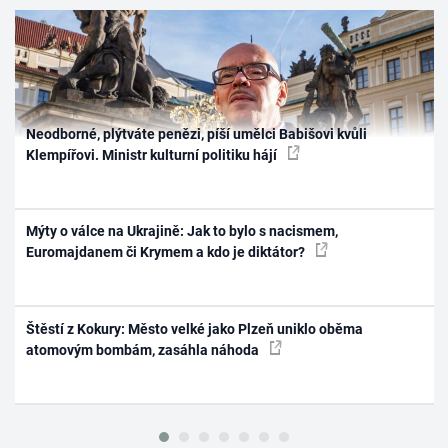
Neodborné, plýtváte penězi, píší umělci Babišovi kvůli
Klempířovi. Ministr kulturní politiku hájí
Mýty o válce na Ukrajině: Jak to bylo s nacismem,
Euromajdanem či Krymem a kdo je diktátor?
Štěstí z Kokury: Město velké jako Plzeň uniklo oběma
atomovým bombám, zasáhla náhoda