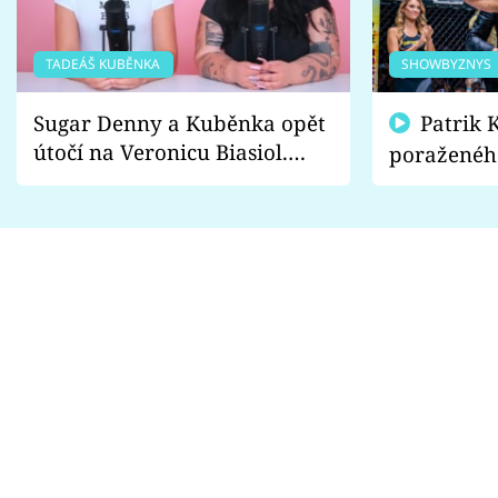
TADEÁŠ KUBĚNKA
SHOWBYZNYS
Sugar Denny a Kuběnka opět
Patrik Kincl se zastal
útočí na Veronicu Biasiol.
poraženéh
Proč je podle nich falešná a
fanoušci n
lže o své nevěře?