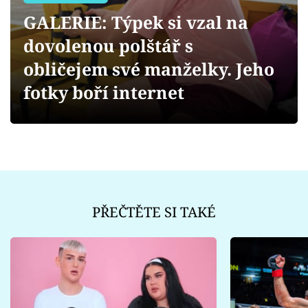
Sex a vztahy
GALERIE: Týpek si vzal na
Videa
dovolenou polštář s
obličejem své manželky. Jeho
Sledujte prima+
fotky boří internet
Přihlášení
Sledujte nás
PŘEČTĚTE SI TAKÉ