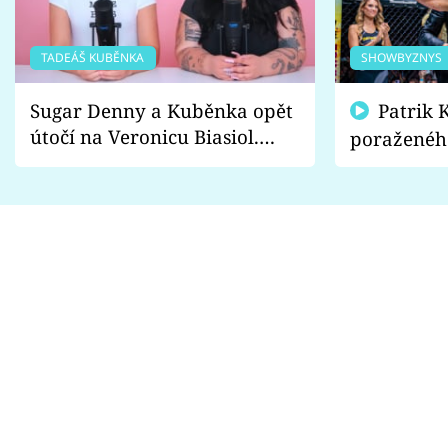
TADEÁŠ KUBĚNKA
SHOWBYZNYS
Sugar Denny a Kuběnka opět
Patrik Kincl se zastal
útočí na Veronicu Biasiol.
poraženéh
Proč je podle nich falešná a
fanoušci n
lže o své nevěře?