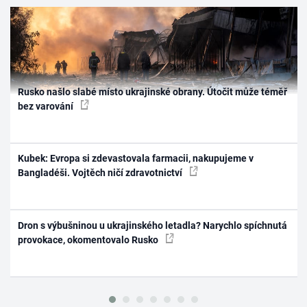
Rusko našlo slabé místo ukrajinské obrany. Útočit může téměř
bez varování
Kubek: Evropa si zdevastovala farmacii, nakupujeme v
Bangladéši. Vojtěch ničí zdravotnictví
Dron s výbušninou u ukrajinského letadla? Narychlo spíchnutá
provokace, okomentovalo Rusko