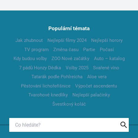
Populární témata
Jak zhubnout
Nejlepší filmy 2024
Nejlepší horory
TV program
Změna času
Partie
Počasí
Kdy budou volby
ZOO Nové začátky
Auto – katalog
7 pádů Honzy Dědka
Volby 2025
Svařené víno
Tatarák podle Pohlreicha
Aloe vera
Pěstování lichořeřišnice
Výpočet ascendentu
Tvarohové knedlíky
Nejlepší palačinky
Švestkový koláč