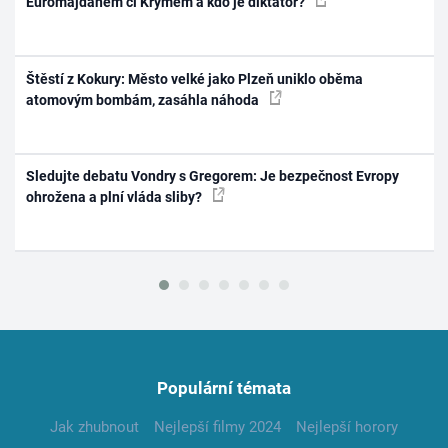
Euromajdanem či Krymem a kdo je diktátor?
Štěstí z Kokury: Město velké jako Plzeň uniklo oběma
atomovým bombám, zasáhla náhoda
Sledujte debatu Vondry s Gregorem: Je bezpečnost Evropy
ohrožena a plní vláda sliby?
Populární témata
Jak zhubnout
Nejlepší filmy 2024
Nejlepší horory