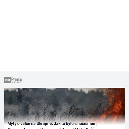
Mýty o válce na Ukrajině: Jak to bylo s nacismem,