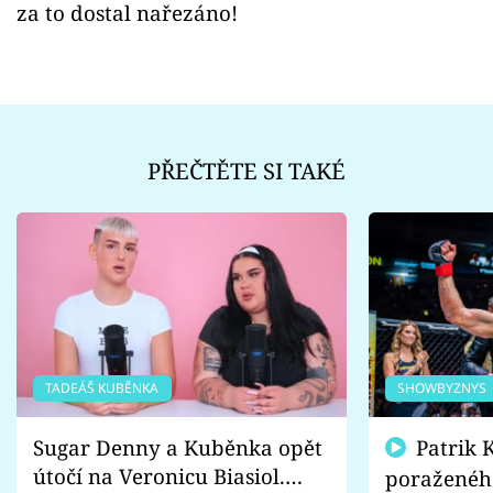
za to dostal nařezáno!
PŘEČTĚTE SI TAKÉ
TADEÁŠ KUBĚNKA
SHOWBYZNYS
Sugar Denny a Kuběnka opět
Patrik Kincl se zastal
útočí na Veronicu Biasiol.
poraženéh