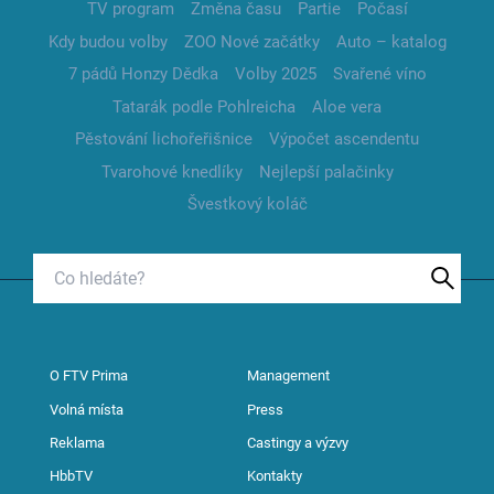
TV program
Změna času
Partie
Počasí
Kdy budou volby
ZOO Nové začátky
Auto – katalog
7 pádů Honzy Dědka
Volby 2025
Svařené víno
Tatarák podle Pohlreicha
Aloe vera
Pěstování lichořeřišnice
Výpočet ascendentu
Tvarohové knedlíky
Nejlepší palačinky
Švestkový koláč
O FTV Prima
Management
Volná místa
Press
Reklama
Castingy a výzvy
HbbTV
Kontakty