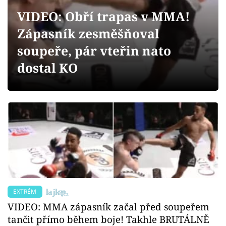
Sex a vztahy
VIDEO: Obří trapas v MMA!
Videa
Zápasník zesměšňoval
soupeře, pár vteřin nato
Sledujte prima+
dostal KO
Přihlášení
Sledujte nás
EXTRÉM
VIDEO: MMA zápasník začal před soupeřem
tančit přímo během boje! Takhle BRUTÁLNĚ