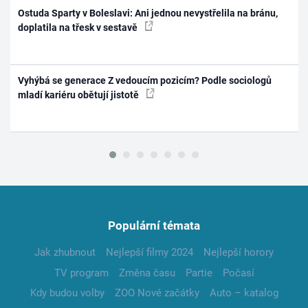
Ostuda Sparty v Boleslavi: Ani jednou nevystřelila na bránu,
doplatila na třesk v sestavě
Vyhýbá se generace Z vedoucím pozicím? Podle sociologů
mladí kariéru obětují jistotě
Populární témata
Jak zhubnout
Nejlepší filmy 2024
Nejlepší horory
TV program
Změna času
Partie
Počasí
Kdy budou volby
ZOO Nové začátky
Auto – katalog