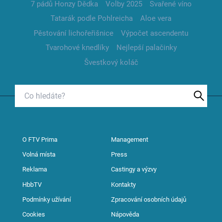
7 pádů Honzy Dědka
Volby 2025
Svařené víno
Tatarák podle Pohlreicha
Aloe vera
Pěstování lichořeřišnice
Výpočet ascendentu
Tvarohové knedlíky
Nejlepší palačinky
Švestkový koláč
O FTV Prima
Management
Volná místa
Press
Reklama
Castingy a výzvy
HbbTV
Kontakty
Podmínky užívání
Zpracování osobních údajů
Cookies
Nápověda