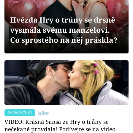
Sex a vztahy
Videa
Hvězda Hry o trůny se drsně
vysmála svému manželovi.
Sledujte prima+
Co sprostého na něj práskla?
Přihlášení
Sledujte nás
SHOWBYZNYS
VIDEO: Krásná Sansa ze Hry o trůny se
nečekaně provdala! Podívejte se na video