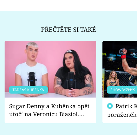
PŘEČTĚTE SI TAKÉ
TADEÁŠ KUBĚNKA
SHOWBYZNYS
Sugar Denny a Kuběnka opět
Patrik Kincl se zastal
útočí na Veronicu Biasiol.
poraženéh
Proč je podle nich falešná a
fanoušci n
lže o své nevěře?