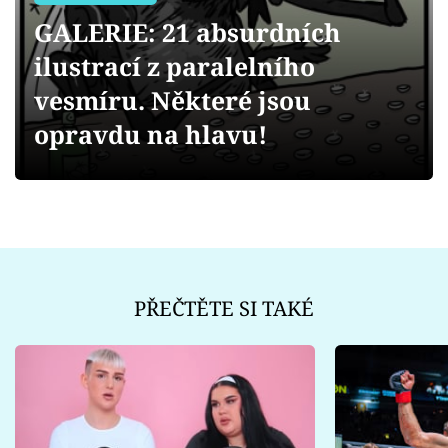
Sex a vztahy
GALERIE: 21 absurdních
Videa
ilustrací z paralelního
vesmíru. Některé jsou
Sledujte prima+
opravdu na hlavu!
Přihlášení
Sledujte nás
PŘEČTĚTE SI TAKÉ