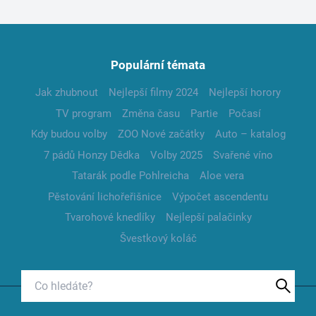
Populární témata
Jak zhubnout
Nejlepší filmy 2024
Nejlepší horory
TV program
Změna času
Partie
Počasí
Kdy budou volby
ZOO Nové začátky
Auto – katalog
7 pádů Honzy Dědka
Volby 2025
Svařené víno
Tatarák podle Pohlreicha
Aloe vera
Pěstování lichořeřišnice
Výpočet ascendentu
Tvarohové knedlíky
Nejlepší palačinky
Švestkový koláč