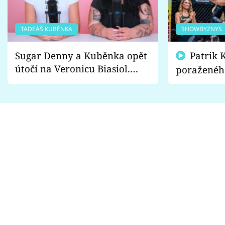
TADEÁŠ KUBĚNKA
SHOWBYZNYS
Sugar Denny a Kuběnka opět
Patrik Kincl se zastal
útočí na Veronicu Biasiol.
poraženéh
Proč je podle nich falešná a
fanoušci n
lže o své nevěře?