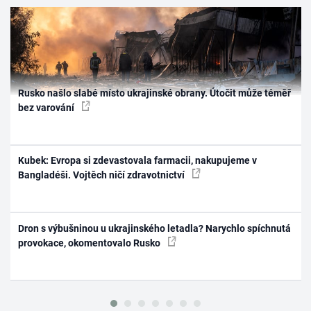
Rusko našlo slabé místo ukrajinské obrany. Útočit může téměř
bez varování
Kubek: Evropa si zdevastovala farmacii, nakupujeme v
Bangladéši. Vojtěch ničí zdravotnictví
Dron s výbušninou u ukrajinského letadla? Narychlo spíchnutá
provokace, okomentovalo Rusko