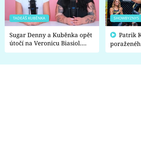
TADEÁŠ KUBĚNKA
SHOWBYZNYS
Sugar Denny a Kuběnka opět
Patrik Kincl se zastal
útočí na Veronicu Biasiol.
poraženéh
Proč je podle nich falešná a
fanoušci n
lže o své nevěře?