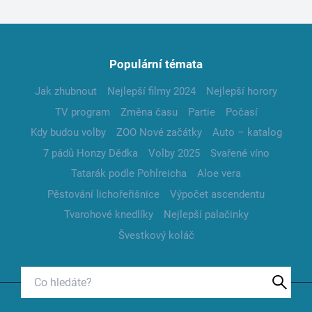
Populární témata
Jak zhubnout
Nejlepší filmy 2024
Nejlepší horory
TV program
Změna času
Partie
Počasí
Kdy budou volby
ZOO Nové začátky
Auto – katalog
7 pádů Honzy Dědka
Volby 2025
Svařené víno
Tatarák podle Pohlreicha
Aloe vera
Pěstování lichořeřišnice
Výpočet ascendentu
Tvarohové knedlíky
Nejlepší palačinky
Švestkový koláč