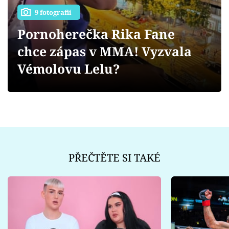
Sex a vztahy
9 fotografií
Videa
Pornoherečka Rika Fane
chce zápas v MMA! Vyzvala
Sledujte prima+
Vémolovu Lelu?
Přihlášení
Sledujte nás
PŘEČTĚTE SI TAKÉ