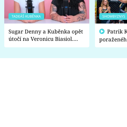
TADEÁŠ KUBĚNKA
SHOWBYZNYS
Sugar Denny a Kuběnka opět
Patrik Kincl se zastal
útočí na Veronicu Biasiol.
poraženéh
Proč je podle nich falešná a
fanoušci n
lže o své nevěře?