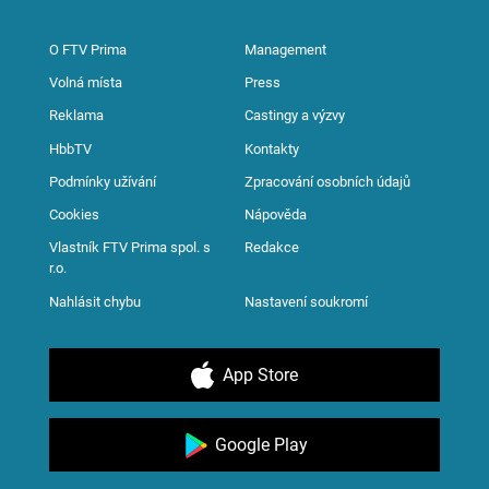
O FTV Prima
Management
Volná místa
Press
Reklama
Castingy a výzvy
HbbTV
Kontakty
Podmínky užívání
Zpracování osobních údajů
Cookies
Nápověda
Vlastník FTV Prima spol. s
Redakce
r.o.
Nahlásit chybu
Nastavení soukromí
App Store
Google Play