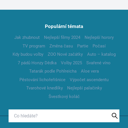
Populární témata
Jak zhubnout
Nejlepší filmy 2024
Nejlepší horory
TV program
Změna času
Partie
Počasí
Kdy budou volby
ZOO Nové začátky
Auto – katalog
7 pádů Honzy Dědka
Volby 2025
Svařené víno
Tatarák podle Pohlreicha
Aloe vera
Pěstování lichořeřišnice
Výpočet ascendentu
Tvarohové knedlíky
Nejlepší palačinky
Švestkový koláč