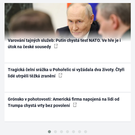
Varování tajných služeb: Putin chystá test NATO. Ve hře je i
útok na české sousedy
Tragická čelní srážka u Pohořelic si vyžádala dva životy. Čtyři
lidé utrpěli těžká zranění
Grónsko v pohotovosti: Americká firma napojená na lidi od
Trumpa chystá vrty bez povolení