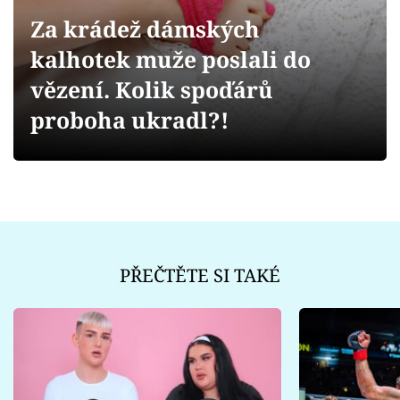
Sex a vztahy
Za krádež dámských
Videa
kalhotek muže poslali do
vězení. Kolik spoďárů
Sledujte prima+
proboha ukradl?!
Přihlášení
Sledujte nás
PŘEČTĚTE SI TAKÉ