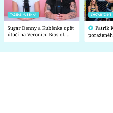
TADEÁŠ KUBĚNKA
SHOWBYZNYS
Sugar Denny a Kuběnka opět
Patrik Kincl se zastal
útočí na Veronicu Biasiol.
poraženéh
Proč je podle nich falešná a
fanoušci n
lže o své nevěře?