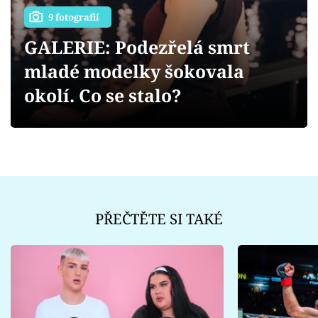
Sex a vztahy
9 fotografií
Videa
GALERIE: Podezřelá smrt
mladé modelky šokovala
Sledujte prima+
okolí. Co se stalo?
Přihlášení
Sledujte nás
PŘEČTĚTE SI TAKÉ