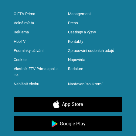
O FTV Prima
Management
Volná místa
Press
Reklama
Castingy a výzvy
HbbTV
Kontakty
Podmínky užívání
Zpracování osobních údajů
Cookies
Nápověda
Vlastník FTV Prima spol. s
Redakce
r.o.
Nahlásit chybu
Nastavení soukromí
App Store
Google Play