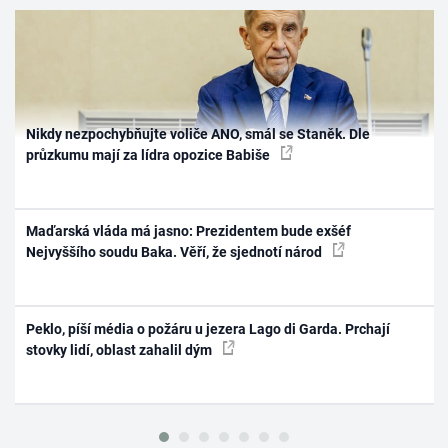
Nikdy nezpochybňujte voliče ANO, smál se Staněk. Dle
průzkumu mají za lídra opozice Babiše
Maďarská vláda má jasno: Prezidentem bude exšéf
Nejvyššího soudu Baka. Věří, že sjednotí národ
Peklo, píší média o požáru u jezera Lago di Garda. Prchají
stovky lidí, oblast zahalil dým