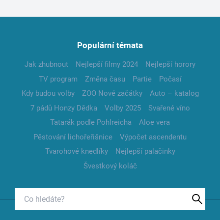
Populární témata
Jak zhubnout
Nejlepší filmy 2024
Nejlepší horory
TV program
Změna času
Partie
Počasí
Kdy budou volby
ZOO Nové začátky
Auto – katalog
7 pádů Honzy Dědka
Volby 2025
Svařené víno
Tatarák podle Pohlreicha
Aloe vera
Pěstování lichořeřišnice
Výpočet ascendentu
Tvarohové knedlíky
Nejlepší palačinky
Švestkový koláč