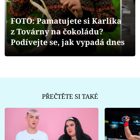
Sex a vztahy
Videa
FOTO: Pamatujete si Karlíka
z Továrny na čokoládu?
Sledujte prima+
Podívejte se, jak vypadá dnes
Přihlášení
Sledujte nás
PŘEČTĚTE SI TAKÉ