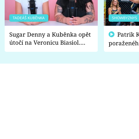
TADEÁŠ KUBĚNKA
SHOWBYZNYS
Sugar Denny a Kuběnka opět
Patrik Kincl se zastal
útočí na Veronicu Biasiol.
poraženéh
Proč je podle nich falešná a
fanoušci n
lže o své nevěře?