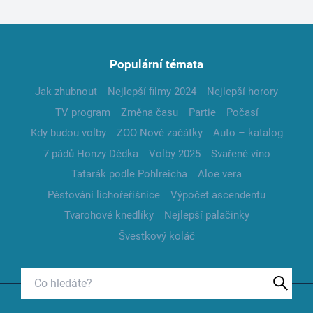
Populární témata
Jak zhubnout
Nejlepší filmy 2024
Nejlepší horory
TV program
Změna času
Partie
Počasí
Kdy budou volby
ZOO Nové začátky
Auto – katalog
7 pádů Honzy Dědka
Volby 2025
Svařené víno
Tatarák podle Pohlreicha
Aloe vera
Pěstování lichořeřišnice
Výpočet ascendentu
Tvarohové knedlíky
Nejlepší palačinky
Švestkový koláč