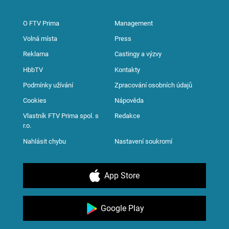
O FTV Prima
Management
Volná místa
Press
Reklama
Castingy a výzvy
HbbTV
Kontakty
Podmínky užívání
Zpracování osobních údajů
Cookies
Nápověda
Vlastník FTV Prima spol. s
Redakce
r.o.
Nahlásit chybu
Nastavení soukromí
App Store
Google Play