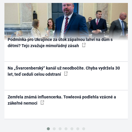
Podmínka pro Ukrajince za útok zápalnou lahví na dům s
dětmi? Tejc zvažuje mimořádný zásah
Na „Švarcenberský“ kanál už neodbočíte. Chyba vydržela 30
let, teď ceduli celou odstraní
Zemřela známá influencerka. Towleová podlehla vzácné a
zákeřné nemoci