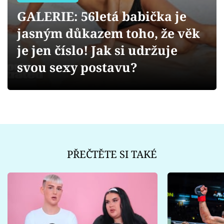
Sex a vztahy
GALERIE: 56letá babička je
Videa
jasným důkazem toho, že věk
je jen číslo! Jak si udržuje
Sledujte prima+
svou sexy postavu?
Přihlášení
Sledujte nás
PŘEČTĚTE SI TAKÉ