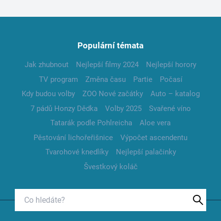
Populární témata
Jak zhubnout
Nejlepší filmy 2024
Nejlepší horory
TV program
Změna času
Partie
Počasí
Kdy budou volby
ZOO Nové začátky
Auto – katalog
7 pádů Honzy Dědka
Volby 2025
Svařené víno
Tatarák podle Pohlreicha
Aloe vera
Pěstování lichořeřišnice
Výpočet ascendentu
Tvarohové knedlíky
Nejlepší palačinky
Švestkový koláč