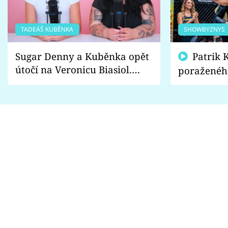
TADEÁŠ KUBĚNKA
SHOWBYZNYS
Sugar Denny a Kuběnka opět
Patrik Kincl se zastal
útočí na Veronicu Biasiol.
poraženéh
Proč je podle nich falešná a
fanoušci n
lže o své nevěře?