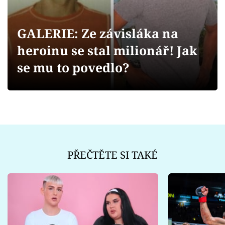
Sex a vztahy
Videa
GALERIE: Ze závisláka na
heroinu se stal milionář! Jak
Sledujte prima+
se mu to povedlo?
Přihlášení
Sledujte nás
PŘEČTĚTE SI TAKÉ