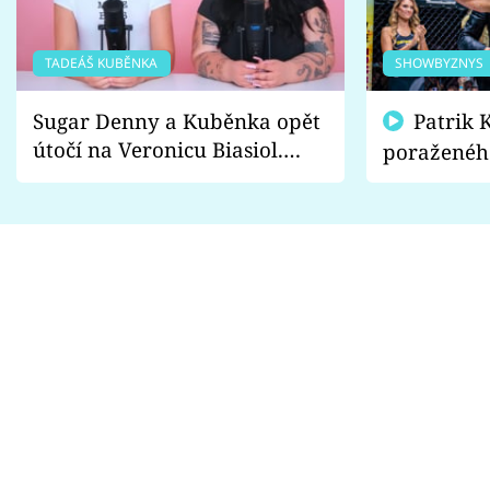
TADEÁŠ KUBĚNKA
SHOWBYZNYS
Sugar Denny a Kuběnka opět
Patrik Kincl se zastal
útočí na Veronicu Biasiol.
poraženéh
Proč je podle nich falešná a
fanoušci n
lže o své nevěře?