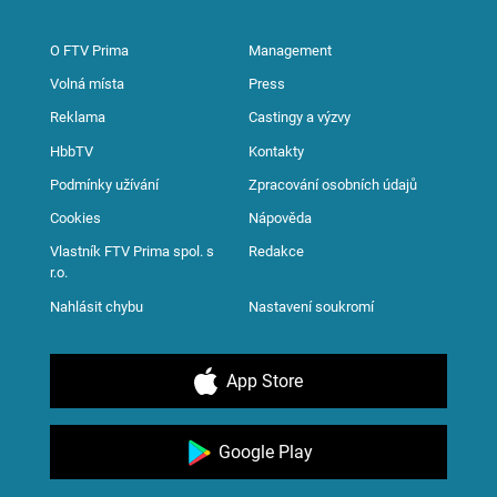
O FTV Prima
Management
Volná místa
Press
Reklama
Castingy a výzvy
HbbTV
Kontakty
Podmínky užívání
Zpracování osobních údajů
Cookies
Nápověda
Vlastník FTV Prima spol. s
Redakce
r.o.
Nahlásit chybu
Nastavení soukromí
App Store
Google Play