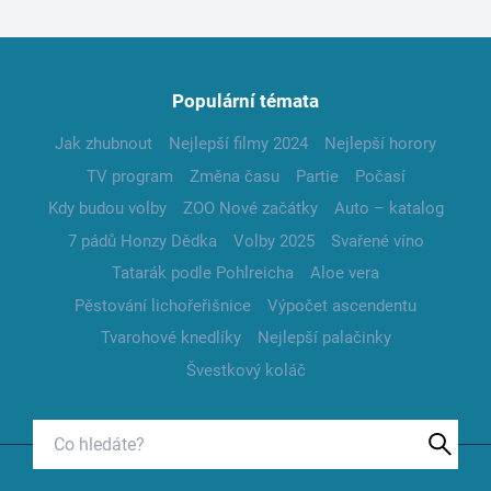
Populární témata
Jak zhubnout
Nejlepší filmy 2024
Nejlepší horory
TV program
Změna času
Partie
Počasí
Kdy budou volby
ZOO Nové začátky
Auto – katalog
7 pádů Honzy Dědka
Volby 2025
Svařené víno
Tatarák podle Pohlreicha
Aloe vera
Pěstování lichořeřišnice
Výpočet ascendentu
Tvarohové knedlíky
Nejlepší palačinky
Švestkový koláč