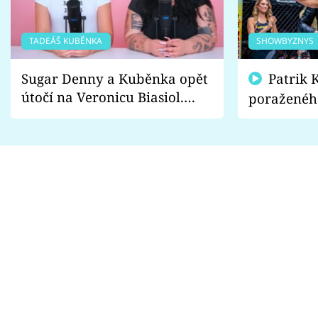
TADEÁŠ KUBĚNKA
SHOWBYZNYS
Sugar Denny a Kuběnka opět
Patrik Kincl se zastal
útočí na Veronicu Biasiol.
poraženéh
Proč je podle nich falešná a
fanoušci n
lže o své nevěře?