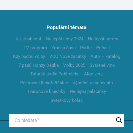
Populární témata
Jak zhubnout
Nejlepší filmy 2024
Nejlepší horory
TV program
Změna času
Partie
Počasí
Kdy budou volby
ZOO Nové začátky
Auto – katalog
7 pádů Honzy Dědka
Volby 2025
Svařené víno
Tatarák podle Pohlreicha
Aloe vera
Pěstování lichořeřišnice
Výpočet ascendentu
Tvarohové knedlíky
Nejlepší palačinky
Švestkový koláč