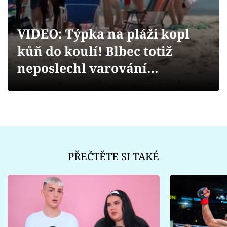
Sex a vztahy
Videa
VIDEO: Týpka na pláži kopl
kůň do koulí! Blbec totiž
Sledujte prima+
neposlechl varování…
Přihlášení
Sledujte nás
PŘEČTĚTE SI TAKÉ