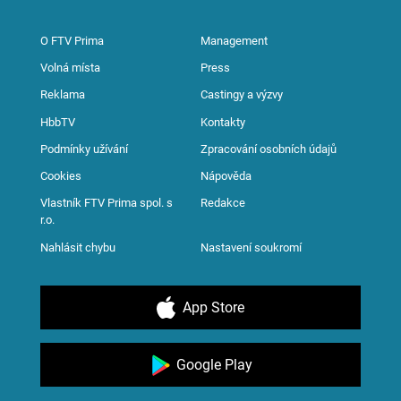
O FTV Prima
Management
Volná místa
Press
Reklama
Castingy a výzvy
HbbTV
Kontakty
Podmínky užívání
Zpracování osobních údajů
Cookies
Nápověda
Vlastník FTV Prima spol. s
Redakce
r.o.
Nahlásit chybu
Nastavení soukromí
App Store
Google Play