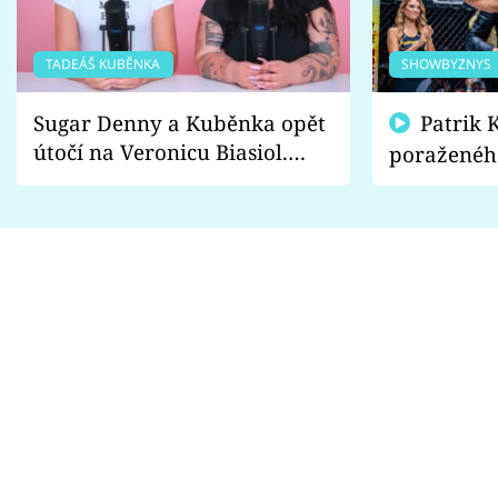
TADEÁŠ KUBĚNKA
SHOWBYZNYS
Sugar Denny a Kuběnka opět
Patrik Kincl se zastal
útočí na Veronicu Biasiol.
poraženéh
Proč je podle nich falešná a
fanoušci n
lže o své nevěře?