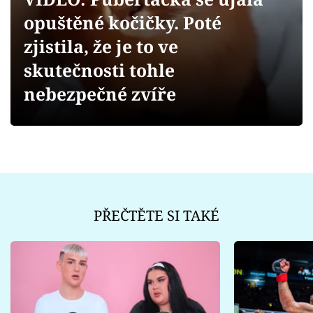
Sex a vztahy
opuštěné kočičky. Poté
Videa
zjistila, že je to ve
skutečnosti tohle
Sledujte prima+
nebezpečné zvíře
Přihlášení
Sledujte nás
PŘEČTĚTE SI TAKÉ