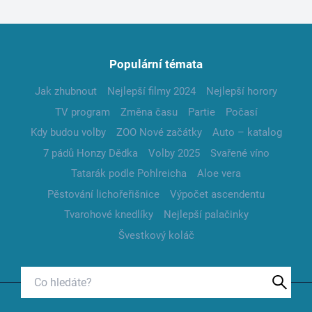
Populární témata
Jak zhubnout
Nejlepší filmy 2024
Nejlepší horory
TV program
Změna času
Partie
Počasí
Kdy budou volby
ZOO Nové začátky
Auto – katalog
7 pádů Honzy Dědka
Volby 2025
Svařené víno
Tatarák podle Pohlreicha
Aloe vera
Pěstování lichořeřišnice
Výpočet ascendentu
Tvarohové knedlíky
Nejlepší palačinky
Švestkový koláč