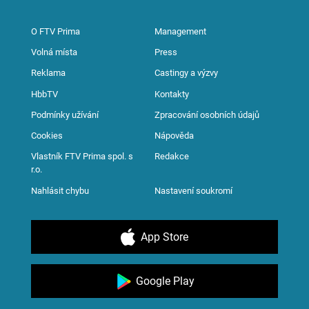
O FTV Prima
Management
Volná místa
Press
Reklama
Castingy a výzvy
HbbTV
Kontakty
Podmínky užívání
Zpracování osobních údajů
Cookies
Nápověda
Vlastník FTV Prima spol. s
Redakce
r.o.
Nahlásit chybu
Nastavení soukromí
App Store
Google Play