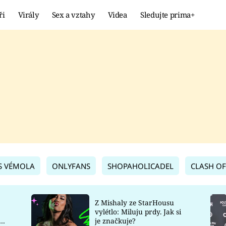
ři
Virály
Sex a vztahy
Videa
Sledujte prima+
Showbyznys
Extrém
VIRÁLY
KURIOZITY
VIDEA
KVÍZY
S VÉMOLA
ONLYFANS
SHOPAHOLICADEL
CLASH OF
Z Mishaly ze StarHousu
vylétlo: Miluju prdy. Jak si
co
je značkuje?