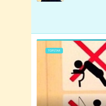
se v Plzni stalo
TOPSTAR