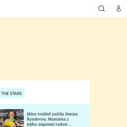
Vyhledávání
Můj 
Prima+
CNN Prima News
Prima Fresh
Prima Living
Prima Zoom
 THE STARS
Prima Lajk
Mína totálně zničila Denisu
Ryndovou. Maminka z
Sledujte nás
jejího zápasení radost