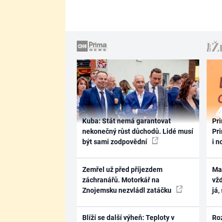
Kuba: Stát nemá garantovat
Pri
nekonečný růst důchodů. Lidé musí
Pri
být sami zodpovědní
i n
Zemřel už před příjezdem
Ma
záchranářů. Motorkář na
vž
Znojemsku nezvládl zatáčku
já,
Blíží se další výheň: Teploty v
Ro