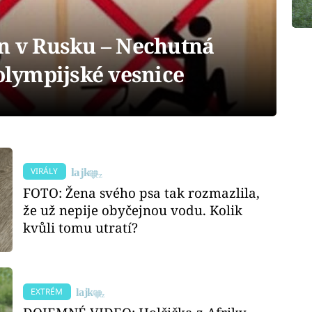
en v Rusku – Nechutná
lympijské vesnice
VIRÁLY
FOTO: Žena svého psa tak rozmazlila,
že už nepije obyčejnou vodu. Kolik
kvůli tomu utratí?
EXTRÉM