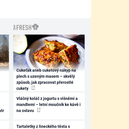
Cukeťák aneb cuketový nákyp na
plech s uzeným masem – skvělý
způsob, jak zpracovat přerostlé
cukety
Vláčný koláč z jogurtu s višněmi a
mandlemi – letní moučník ke kávě i
atr
na oslavu
Tartaletky z lineckého těsta s