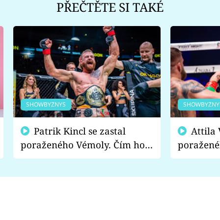
PŘEČTĚTE SI TAKÉ
SHOWBYZNYS
SHOWBYZNY
Patrik Kincl se zastal
Attila Végh podpořil
poraženého Vémoly. Čím ho
poražené
fanoušci naštvali?
chce radě
s vítězem