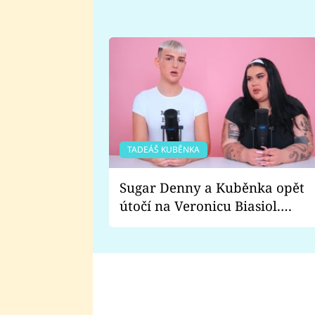
TADEÁŠ KUBĚNKA
Sugar Denny a Kuběnka opět
útočí na Veronicu Biasiol.
Proč je podle nich falešná a
lže o své nevěře?