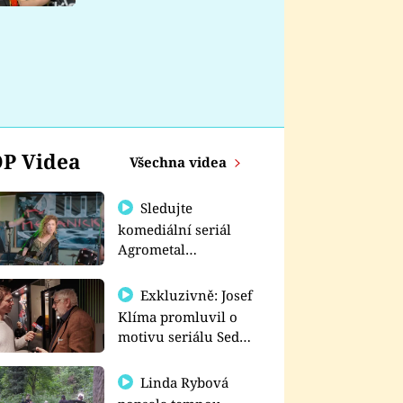
nemá
P Videa
Všechna videa
Sledujte
komediální seriál
Agrometal
exkluzivně na
prima+
Exkluzivně: Josef
Klíma promluvil o
motivu seriálu Sedm
schodů k moci
Linda Rybová