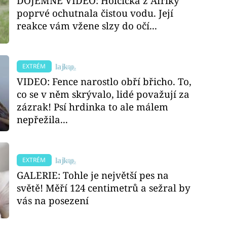
DOJEMNÉ VIDEO: Holčička z Afriky
poprvé ochutnala čistou vodu. Její
reakce vám vžene slzy do očí...
EXTRÉM
VIDEO: Fence narostlo obří břicho. To,
co se v něm skrývalo, lidé považují za
zázrak! Psí hrdinka to ale málem
nepřežila...
EXTRÉM
GALERIE: Tohle je největší pes na
světě! Měří 124 centimetrů a sežral by
vás na posezení