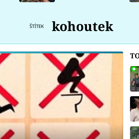
kohoutek
ŠTÍTEK
TO