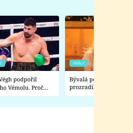
S
VIRÁLY
Bývalá pornoherečka
prozradila, co ji šokova
ho Vémolu. Proč
natáčení Euforie. Vážně
ji zápasit s ním než
bylo drsnější než hanba
 Kinclem?
filmy?