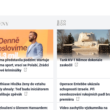
ma představila podzim: startuje
Tank KV-1 Němce dokonale
ma sport, vrací se Polabí, Zrádci
zaskočil
ové kriminálky
thiase Hložka ženy do vztahu
Operace Entebbe ukázala
dy uhnaly: Teď budu iniciátorem
schopnosti Izraele. Při
 slibuje zpěvák
osvobozování rukojmích padl br
premiéra
zloučení s Glenem Hansardem:
Video zachytilo výzkumníka na