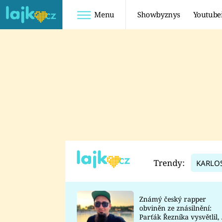
Menu
Showbyznys
Youtube
Youtuberky
Youtubeři
SHOPAHOLICADEL
FATTYPILLOW
ANNA ŠULC
FREESCOOT
SUGAR DENNY
ADAM KAJUMI
LADUŠKA
TADEÁŠ KUBĚNKA
DOMINIKA
DATEL
Trendy:
KARLO
MYSLIVCOVÁ
Známý český rapper
obviněn ze znásilnění:
Parťák Řezníka vysvětlil, 