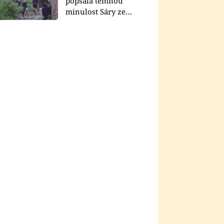
popsala temnou
minulost Sáry ze
seriálu Zákony vlka