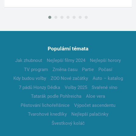
Populární témata
Jak zhubnout
Nejlepší filmy 2024
Nejlepší horory
TV program
Změna času
Partie
Počasí
Kdy budou volby
ZOO Nové začátky
Auto – katalog
7 pádů Honzy Dědka
Volby 2025
Svařené víno
Tatarák podle Pohlreicha
Aloe vera
Pěstování lichořeřišnice
Výpočet ascendentu
Tvarohové knedlíky
Nejlepší palačinky
Švestkový koláč