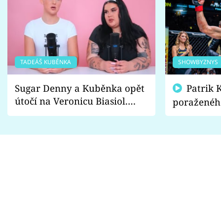
TADEÁŠ KUBĚNKA
SHOWBYZNYS
Sugar Denny a Kuběnka opět
Patrik Kincl se zastal
útočí na Veronicu Biasiol.
poraženéh
Proč je podle nich falešná a
fanoušci n
lže o své nevěře?