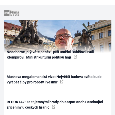
Neodborné, plýtváte penězi, píší umělci Babišovi kvůli
Klempířovi. Ministr kulturní politiku hájí
Muskova megalomanská vize: Největší budova světa bude
vyrábět čipy pro roboty i vesmír
REPORTÁŽ: Za tajemnými hrady do Karpat aneb Fascinující
zříceniny u českých hranic