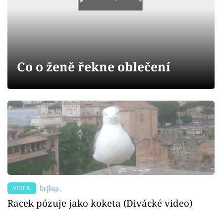
Sex a vztahy
Videa
Sledujte prima+
Co o ženě řekne oblečení
Přihlášení
Sledujte nás
VIDEA
Racek pózuje jako koketa (Divácké video)