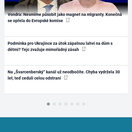
Vondra: Nesmíme působit jako magnet na migranty. Konečná
se opřela do Evropské komise
Podmínka pro Ukrajince za útok zápalnou lahví na dům s
dětmi? Tejc zvažuje mimořádný zásah
Na „Švarcenberský“ kanál už neodbočíte. Chyba vydržela 30
let, teď ceduli celou odstraní