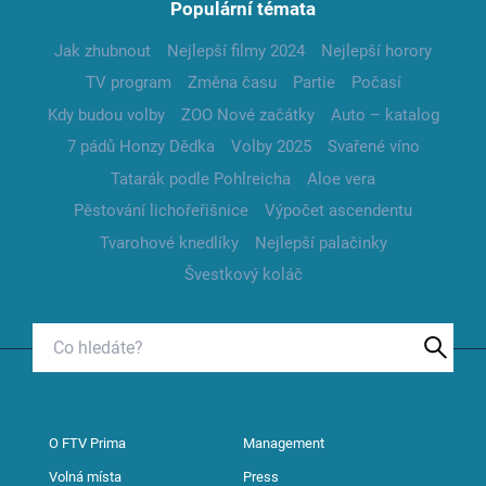
Populární témata
Jak zhubnout
Nejlepší filmy 2024
Nejlepší horory
TV program
Změna času
Partie
Počasí
Kdy budou volby
ZOO Nové začátky
Auto – katalog
7 pádů Honzy Dědka
Volby 2025
Svařené víno
Tatarák podle Pohlreicha
Aloe vera
Pěstování lichořeřišnice
Výpočet ascendentu
Tvarohové knedlíky
Nejlepší palačinky
Švestkový koláč
O FTV Prima
Management
Volná místa
Press