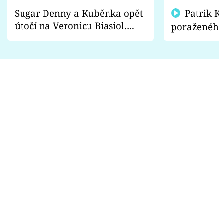
Sugar Denny a Kuběnka opět
Patrik Kincl se zastal
útočí na Veronicu Biasiol.
poraženéh
Proč je podle nich falešná a
fanoušci n
lže o své nevěře?