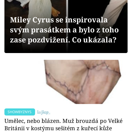
Sex a vztahy
Videa
Miley Cyrus se inspirovala
svým prasátkem a bylo z toho
Sledujte prima+
zase pozdvižení. Co ukázala?
Přihlášení
Sledujte nás
SHOWBYZNYS
Umělec, nebo blázen. Muž brouzdá po Velké
Británii v kostýmu sešitém z kuřecí kůže