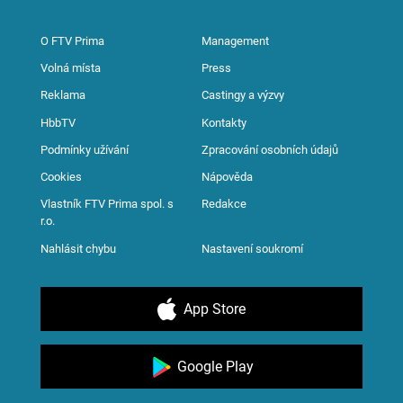
O FTV Prima
Management
Volná místa
Press
Reklama
Castingy a výzvy
HbbTV
Kontakty
Podmínky užívání
Zpracování osobních údajů
Cookies
Nápověda
Vlastník FTV Prima spol. s
Redakce
r.o.
Nahlásit chybu
Nastavení soukromí
App Store
Google Play