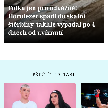
Sex a vztahy
Fotka jen pro odvážné!
Videa
Horolezec spadl do skalní
štěrbiny, takhle vypadal po 4
Sledujte prima+
dnech od uvíznutí
Přihlášení
Sledujte nás
PŘEČTĚTE SI TAKÉ