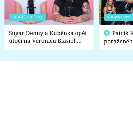
TADEÁŠ KUBĚNKA
SHOWBYZNYS
Sugar Denny a Kuběnka opět
Patrik Kincl se zastal
útočí na Veronicu Biasiol.
poraženéh
Proč je podle nich falešná a
fanoušci n
lže o své nevěře?