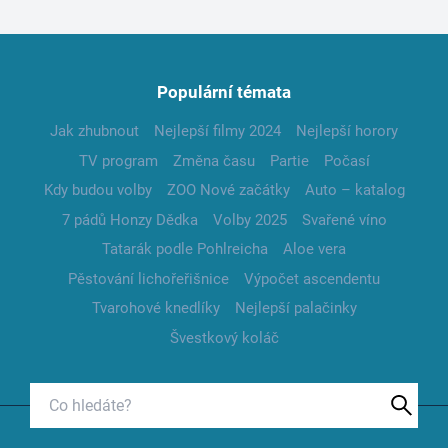
Populární témata
Jak zhubnout
Nejlepší filmy 2024
Nejlepší horory
TV program
Změna času
Partie
Počasí
Kdy budou volby
ZOO Nové začátky
Auto – katalog
7 pádů Honzy Dědka
Volby 2025
Svařené víno
Tatarák podle Pohlreicha
Aloe vera
Pěstování lichořeřišnice
Výpočet ascendentu
Tvarohové knedlíky
Nejlepší palačinky
Švestkový koláč