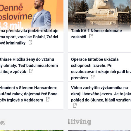
ma představila podzim: startuje
Tank KV-1 Němce dokonale
ma sport, vrací se Polabí, Zrádci
zaskočil
ové kriminálky
thiase Hložka ženy do vztahu
Operace Entebbe ukázala
dy uhnaly: Teď budu iniciátorem
schopnosti Izraele. Při
 slibuje zpěvák
osvobozování rukojmích padl br
premiéra
zloučení s Glenem Hansardem:
Video zachytilo výzkumníka na
outěná rakev, dojemná řeč Bona
okraji lávového jezera. Je to jak
zpěv Irglové s Vedderem
pohled do Slunce, hlásil vzruše