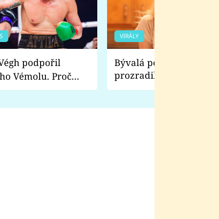
S
VIRÁLY
Bývalá pornoherečka
prozradila, co ji šokova
ho Vémolu. Proč
natáčení Euforie. Vážně
ji zápasit s ním než
bylo drsnější než hanba
 Kinclem?
filmy?