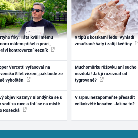
rtyho frky: Táta kvůli mému
9 tipů s kostkami ledu: Vyhladí
oru málem přišel o práci,
zmačkané šaty i zalijí květiny
práví kontroverzní Řezník
per Vercetti vyfasoval na
Muchomůrku růžovku ani sucho
vensku 5 let vězení, pak bude ze
nezdolá! Jak ji rozeznat od
mě vyhoštěn
tygrované?
vý objev Kazmy? Blondýnka se s
V srpnu nezapomeňte přesadit
 vodí za ruce a fotí se na místě
velkokvěté kosatce. Jak na to?
ko Rosecká