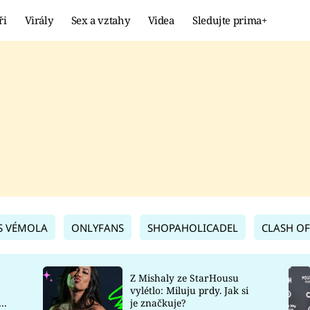
ři
Virály
Sex a vztahy
Videa
Sledujte prima+
Showbyznys
Extrém
VIRÁLY
KURIOZITY
VIDEA
KVÍZY
S VÉMOLA
ONLYFANS
SHOPAHOLICADEL
CLASH OF
Z Mishaly ze StarHousu
vylétlo: Miluju prdy. Jak si
co
je značkuje?