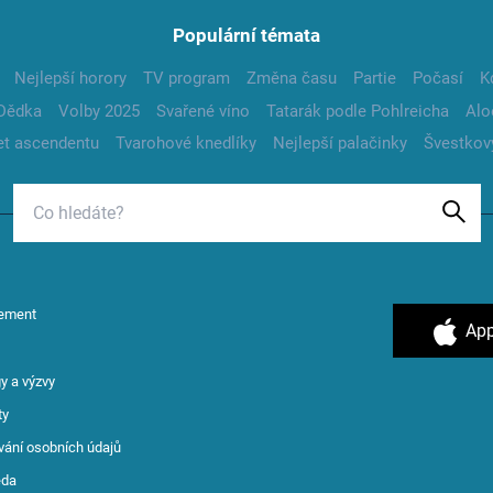
Populární témata
Nejlepší horory
TV program
Změna času
Partie
Počasí
K
Dědka
Volby 2025
Svařené víno
Tatarák podle Pohlreicha
Alo
t ascendentu
Tvarohové knedlíky
Nejlepší palačinky
Švestkov
ement
App
y a výzvy
ty
vání osobních údajů
ěda