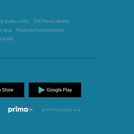
dy budou volby
ZOO Nové začátky
e vera
Pěstování lichořeřišnice
ý koláč
 Store
Google Play
© FTV Prima spol. s r.o.