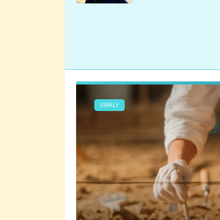
se v Plzni stalo
VIRÁLY