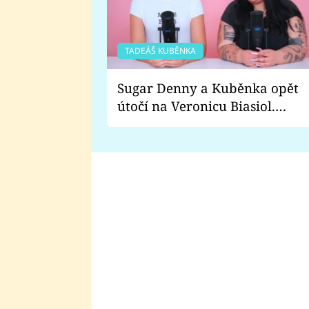
TADEÁŠ KUBĚNKA
Sugar Denny a Kuběnka opět
útočí na Veronicu Biasiol.
Proč je podle nich falešná a
lže o své nevěře?