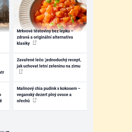
Mrkvové těstoviny bez lepku –
zdravá a originální alternativa
klasiky
Zavařené lečo: jednoduchý recept,
jak uchovat letní zeleninu na zimu
atr
Malinový chia pudink s kokosem –
o
veganský dezert plný ovoce a
ně
ořechů