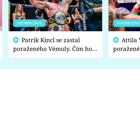
SHOWBYZNYS
SHOWBYZNY
Patrik Kincl se zastal
Attila Végh podpořil
poraženého Vémoly. Čím ho
poražené
fanoušci naštvali?
chce radě
s vítězem