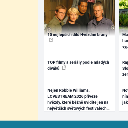
10 nejlepších dílů Hvězdné brány
Ma
hum
vy
TOP filmy a seriály podle mladých
Rap
diváků
Slo
ze
Nejen Robbie Williams.
No
LOVESTREAM 2026 přiveze
ním
hvězdy, které běžně uvidíte jen na
ja
největších světových festivalech