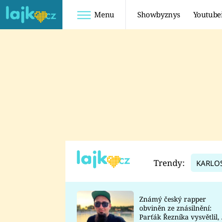
Menu
Showbyznys
Youtube
Youtuberky
Youtubeři
SHOPAHOLICADEL
FATTYPILLOW
ANNA ŠULC
FREESCOOT
SUGAR DENNY
ADAM KAJUMI
LADUŠKA
TADEÁŠ KUBĚNKA
DOMINIKA
DATEL
Trendy:
KARLO
MYSLIVCOVÁ
Známý český rapper
obviněn ze znásilnění:
Parťák Řezníka vysvětlil, 