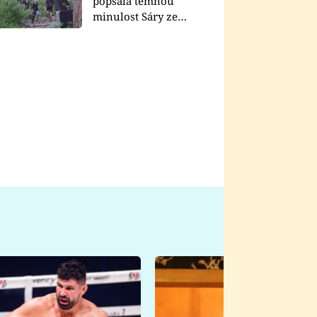
popsala temnou
minulost Sáry ze
seriálu Zákony vlka