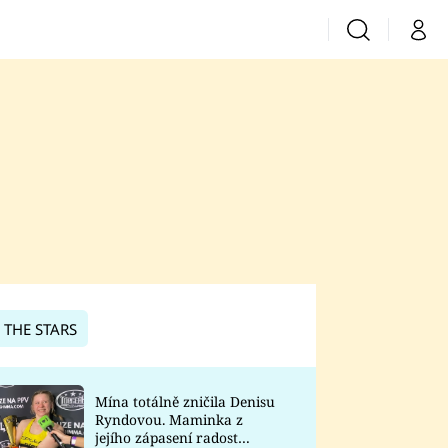
Vyhledávání
Můj 
Prima+
CNN Prima News
Prima Fresh
Prima Living
Prima Zoom
 THE STARS
Prima Lajk
Mína totálně zničila Denisu
Ryndovou. Maminka z
Sledujte nás
jejího zápasení radost