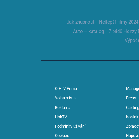
Jak zhubnout
Nejlepší filmy 2024
Auto – katalog
7 pádů Honzy 
Výpoče
O FTV Prima
Manag
Volná místa
Press
Reklama
Casting
HbbTV
Kontak
Podmínky užívání
Zpraco
Cookies
Nápov