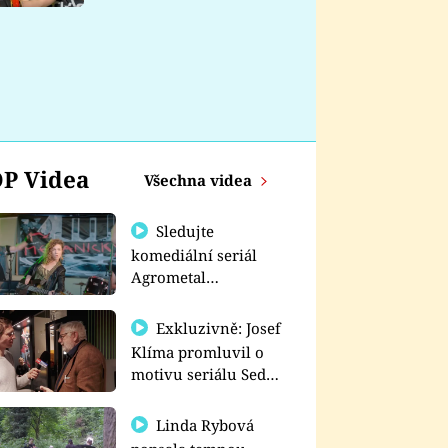
nemá
P Videa
Všechna videa
Sledujte
komediální seriál
Agrometal
exkluzivně na
prima+
Exkluzivně: Josef
Klíma promluvil o
motivu seriálu Sedm
schodů k moci
Linda Rybová