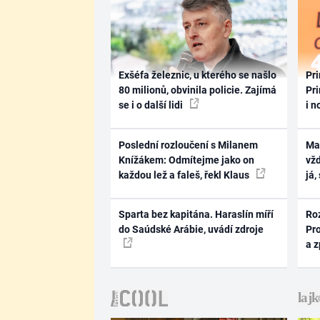
Exšéfa železnic, u kterého se našlo
Pri
80 milionů, obvinila policie. Zajímá
Pri
se i o další lidi
i n
Poslední rozloučení s Milanem
Ma
Knížákem: Odmítejme jako on
vž
každou lež a faleš, řekl Klaus
já,
Sparta bez kapitána. Haraslín míří
Ro
do Saúdské Arábie, uvádí zdroje
Pr
a 