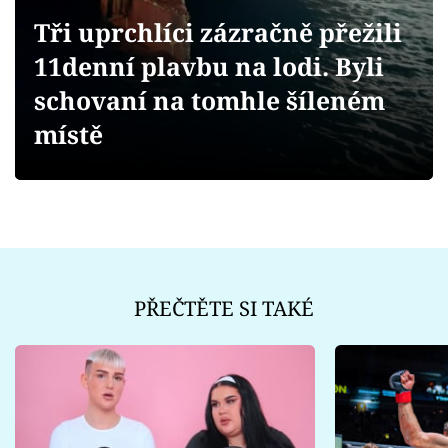
Sex a vztahy
Tři uprchlíci zázračně přežili
Videa
11denní plavbu na lodi. Byli
schovaní na tomhle šíleném
Sledujte prima+
místě
Přihlášení
Sledujte nás
PŘEČTĚTE SI TAKÉ