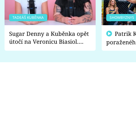
TADEÁŠ KUBĚNKA
SHOWBYZNYS
Sugar Denny a Kuběnka opět
Patrik Kincl se zastal
útočí na Veronicu Biasiol.
poraženéh
Proč je podle nich falešná a
fanoušci n
lže o své nevěře?