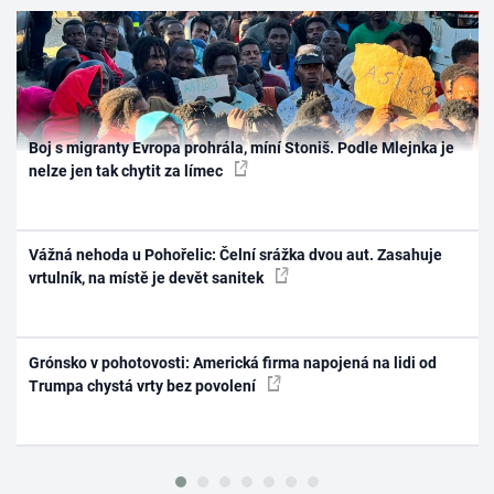
Boj s migranty Evropa prohrála, míní Stoniš. Podle Mlejnka je
nelze jen tak chytit za límec
Vážná nehoda u Pohořelic: Čelní srážka dvou aut. Zasahuje
vrtulník, na místě je devět sanitek
Grónsko v pohotovosti: Americká firma napojená na lidi od
Trumpa chystá vrty bez povolení