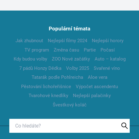
Populární témata
Jak zhubnout
Nejlepší filmy 2024
Nejlepší horory
TV program
Změna času
Partie
Počasí
Kdy budou volby
ZOO Nové začátky
Auto – katalog
7 pádů Honzy Dědka
Volby 2025
Svařené víno
Tatarák podle Pohlreicha
Aloe vera
Pěstování lichořeřišnice
Výpočet ascendentu
Tvarohové knedlíky
Nejlepší palačinky
Švestkový koláč