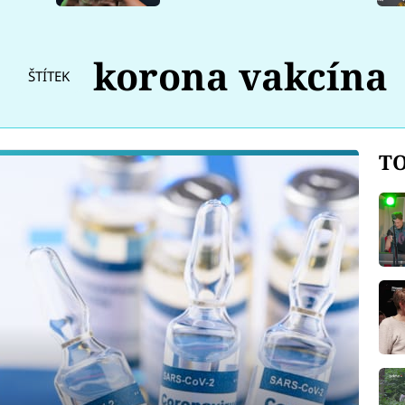
korona vakcína
ŠTÍTEK
TO