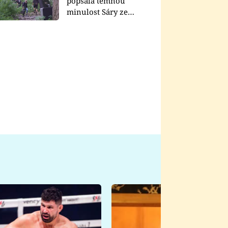
popsala temnou
minulost Sáry ze
seriálu Zákony vlka