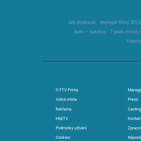
Jak zhubnout
Nejlepší filmy 2024
Auto – katalog
7 pádů Honzy 
Výpoče
O FTV Prima
Manag
Volná místa
Press
Reklama
Casting
HbbTV
Kontak
Podmínky užívání
Zpraco
Cookies
Nápov