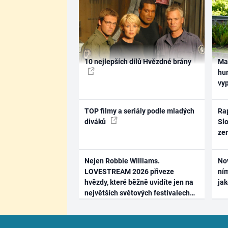
10 nejlepších dílů Hvězdné brány
Ma
hum
vy
TOP filmy a seriály podle mladých
Rap
diváků
Slo
ze
Nejen Robbie Williams.
No
LOVESTREAM 2026 přiveze
ním
hvězdy, které běžně uvidíte jen na
ja
největších světových festivalech