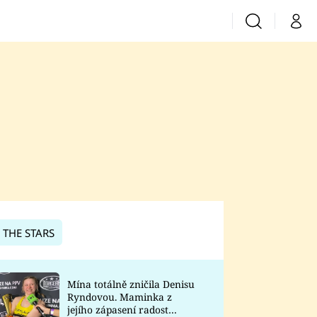
Vyhledávání
Můj 
Prima+
CNN Prima News
Prima Fresh
Prima Living
Prima Zoom
 THE STARS
Prima Lajk
Mína totálně zničila Denisu
Ryndovou. Maminka z
Sledujte nás
jejího zápasení radost