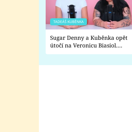
TADEÁŠ KUBĚNKA
Sugar Denny a Kuběnka opět
útočí na Veronicu Biasiol.
Proč je podle nich falešná a
lže o své nevěře?