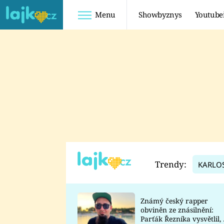
Menu
Showbyznys
Youtube
Youtuberky
Youtubeři
SHOPAHOLICADEL
FATTYPILLOW
ANNA ŠULC
FREESCOOT
SUGAR DENNY
ADAM KAJUMI
LADUŠKA
TADEÁŠ KUBĚNKA
DOMINIKA
DATEL
Trendy:
KARLO
MYSLIVCOVÁ
Známý český rapper
obviněn ze znásilnění:
Parťák Řezníka vysvětlil, 