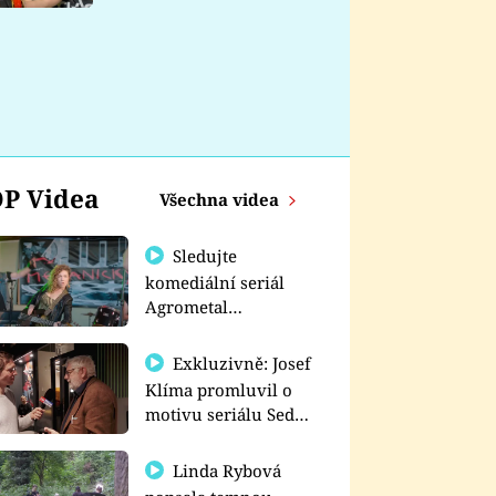
nemá
P Videa
Všechna videa
Sledujte
komediální seriál
Agrometal
exkluzivně na
prima+
Exkluzivně: Josef
Klíma promluvil o
motivu seriálu Sedm
schodů k moci
Linda Rybová