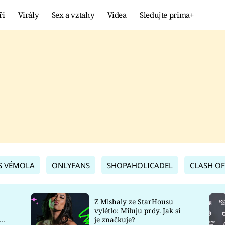
ři
Virály
Sex a vztahy
Videa
Sledujte prima+
Showbyznys
Extrém
VIRÁLY
KURIOZITY
VIDEA
KVÍZY
S VÉMOLA
ONLYFANS
SHOPAHOLICADEL
CLASH OF
Z Mishaly ze StarHousu
vylétlo: Miluju prdy. Jak si
co
je značkuje?