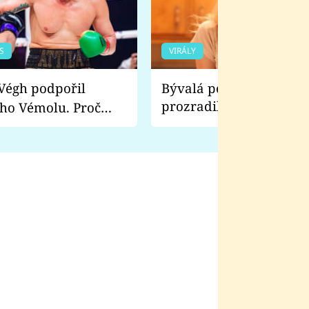
S
VIRÁLY
Bývalá pornoherečka
prozradila, co ji šokova
ho Vémolu. Proč
natáčení Euforie. Vážně
ji zápasit s ním než
bylo drsnější než hanba
 Kinclem?
filmy?