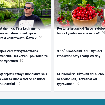
rtyho frky: Táta kvůli mému
Pěstujte brusinky! Na co je dobr
oru málem přišel o práci,
hořce kyselé červené ovoce?
práví kontroverzní Řezník
per Vercetti vyfasoval na
9 tipů s kostkami ledu: Vyhladí
vensku 5 let vězení, pak bude ze
zmačkané šaty i zalijí květiny
mě vyhoštěn
vý objev Kazmy? Blondýnka se s
Muchomůrku růžovku ani sucho
 vodí za ruce a fotí se na místě
nezdolá! Jak ji rozeznat od
ko Rosecká
tygrované?