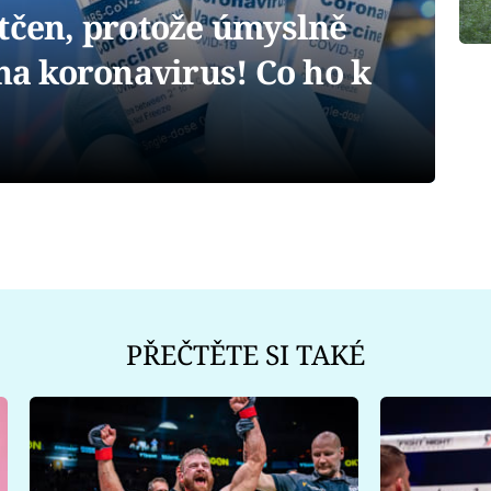
atčen, protože úmyslně
 na koronavirus! Co ho k
PŘEČTĚTE SI TAKÉ