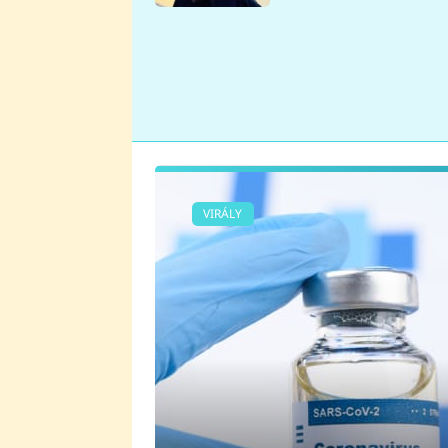
se v Plzni stalo
VIRÁLY