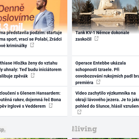
ma představila podzim: startuje
Tank KV-1 Němce dokonale
ma sport, vrací se Polabí, Zrádci
zaskočil
ové kriminálky
thiase Hložka ženy do vztahu
Operace Entebbe ukázala
dy uhnaly: Teď budu iniciátorem
schopnosti Izraele. Při
 slibuje zpěvák
osvobozování rukojmích padl br
premiéra
zloučení s Glenem Hansardem:
Video zachytilo výzkumníka na
outěná rakev, dojemná řeč Bona
okraji lávového jezera. Je to jak
zpěv Irglové s Vedderem
pohled do Slunce, hlásil vzruše