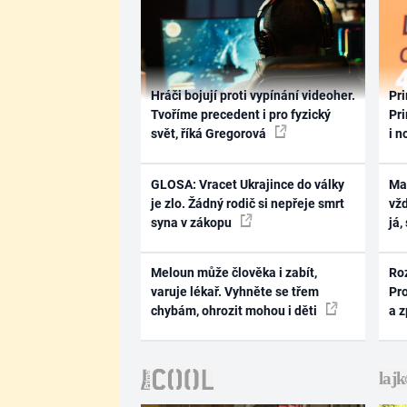
Hráči bojují proti vypínání videoher.
Pri
Tvoříme precedent i pro fyzický
Pri
svět, říká Gregorová
i n
GLOSA: Vracet Ukrajince do války
Ma
je zlo. Žádný rodič si nepřeje smrt
vž
syna v zákopu
já,
Meloun může člověka i zabít,
Ro
varuje lékař. Vyhněte se třem
Pr
chybám, ohrozit mohou i děti
a 