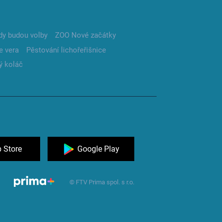
dy budou volby
ZOO Nové začátky
e vera
Pěstování lichořeřišnice
ý koláč
 Store
Google Play
© FTV Prima spol. s r.o.