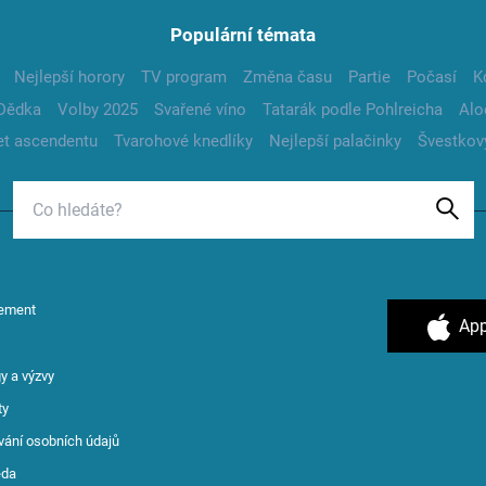
Populární témata
Nejlepší horory
TV program
Změna času
Partie
Počasí
K
Dědka
Volby 2025
Svařené víno
Tatarák podle Pohlreicha
Alo
t ascendentu
Tvarohové knedlíky
Nejlepší palačinky
Švestkov
ement
App
y a výzvy
ty
vání osobních údajů
ěda