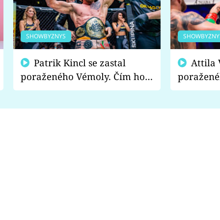
SHOWBYZNYS
SHOWBYZNY
Patrik Kincl se zastal
Attila Végh podpořil
poraženého Vémoly. Čím ho
poražené
fanoušci naštvali?
chce radě
s vítězem