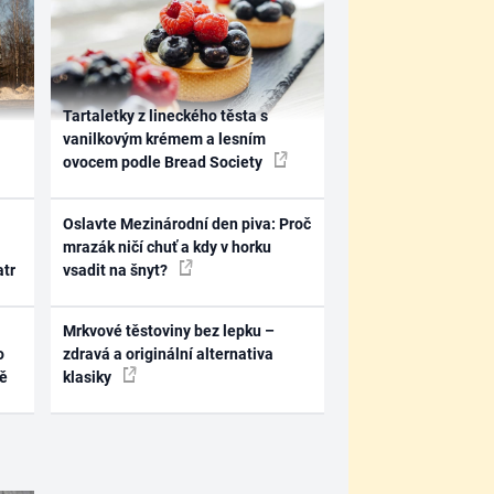
Tartaletky z lineckého těsta s
vanilkovým krémem a lesním
ovocem podle Bread Society
Oslavte Mezinárodní den piva: Proč
mrazák ničí chuť a kdy v horku
atr
vsadit na šnyt?
Mrkvové těstoviny bez lepku –
o
zdravá a originální alternativa
ně
klasiky