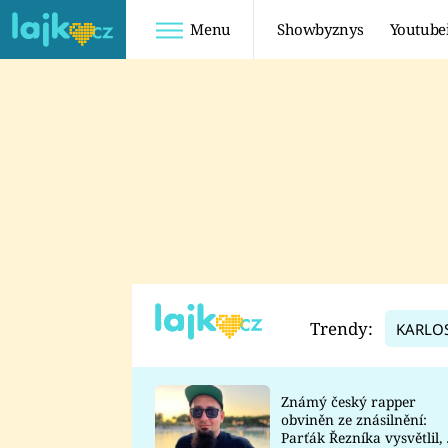
Menu
Showbyznys
Youtube
Youtuberky
Youtubeři
SHOPAHOLICADEL
FATTYPILLOW
ANNA ŠULC
FREESCOOT
SUGAR DENNY
ADAM KAJUMI
LADUŠKA
TADEÁŠ KUBĚNKA
DOMINIKA
DATEL
Trendy:
KARLO
MYSLIVCOVÁ
Známý český rapper
obviněn ze znásilnění:
Parťák Řezníka vysvětlil, 