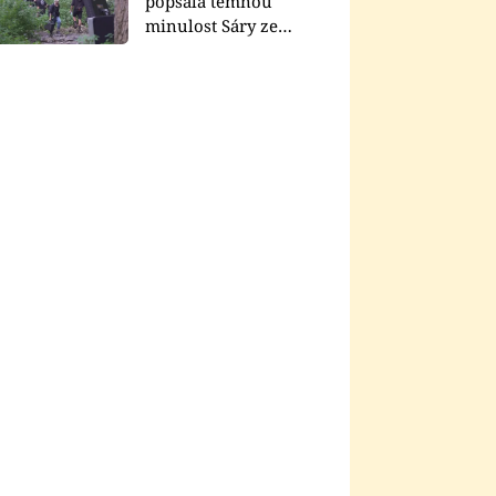
popsala temnou
minulost Sáry ze
seriálu Zákony vlka