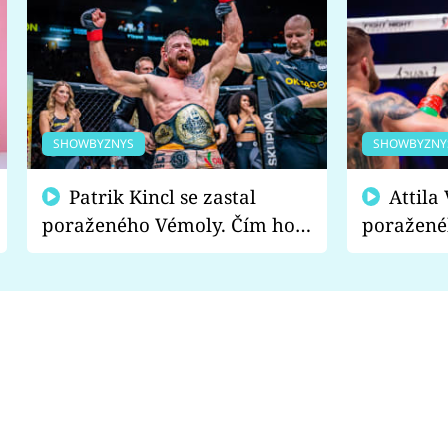
SHOWBYZNYS
SHOWBYZNY
Patrik Kincl se zastal
Attila Végh podpořil
poraženého Vémoly. Čím ho
poražené
fanoušci naštvali?
chce radě
s vítězem