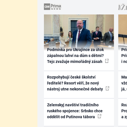
Podmínka pro Ukrajince za útok
Pri
zápalnou lahví na dům s dětmi?
Pri
Tejc zvažuje mimořádný zásah
i n
Rozpohybují české školství
Ma
ředitelé? Resort věří, že nový
vž
nástroj utne nekonečné debaty
já,
Zelenskyj navštíví tradičního
Ro
ruského spojence: Srbsko chce
Pr
oddělit od Putinova tábora
a 