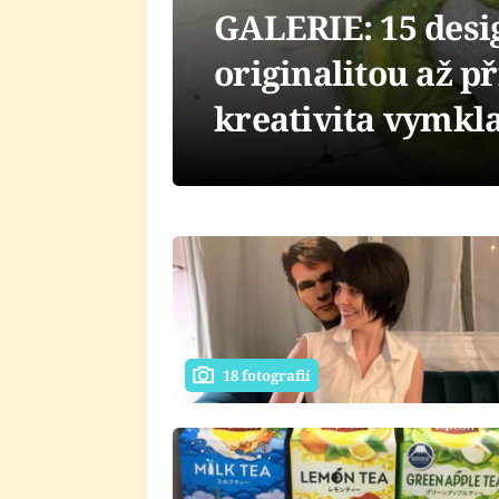
GALERIE: 15 desig
originalitou až př
kreativita vymkl
18 fotografií