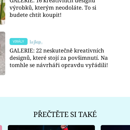
GALERIE: 16 kreativních designů
výrobků, kterým neodoláte. To si
budete chtít koupit!
VIRÁLY
GALERIE: 22 neskutečně kreativních
designů, které stojí za povšimnutí. Na
tomhle se návrháři opravdu vyřádili!
PŘEČTĚTE SI TAKÉ