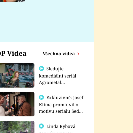
nemá
P Videa
Všechna videa
Sledujte
komediální seriál
Agrometal
exkluzivně na
prima+
Exkluzivně: Josef
Klíma promluvil o
motivu seriálu Sedm
schodů k moci
Linda Rybová