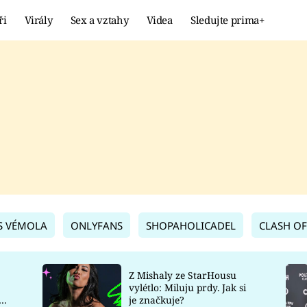
ři
Virály
Sex a vztahy
Videa
Sledujte prima+
Showbyznys
Extrém
VIRÁLY
KURIOZITY
VIDEA
KVÍZY
S VÉMOLA
ONLYFANS
SHOPAHOLICADEL
CLASH OF
Z Mishaly ze StarHousu
vylétlo: Miluju prdy. Jak si
co
je značkuje?