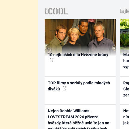
10 nejlepších dílů Hvězdné brány
Ma
hum
vy
TOP filmy a seriály podle mladých
Rap
diváků
Slo
ze
Nejen Robbie Williams.
No
LOVESTREAM 2026 přiveze
ním
hvězdy, které běžně uvidíte jen na
ja