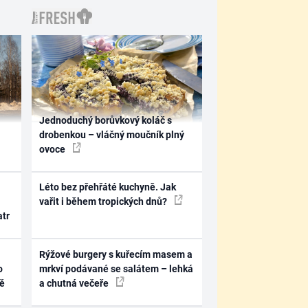
Jednoduchý borůvkový koláč s
drobenkou – vláčný moučník plný
ovoce
Léto bez přehřáté kuchyně. Jak
vařit i během tropických dnů?
atr
Rýžové burgery s kuřecím masem a
o
mrkví podávané se salátem – lehká
ně
a chutná večeře