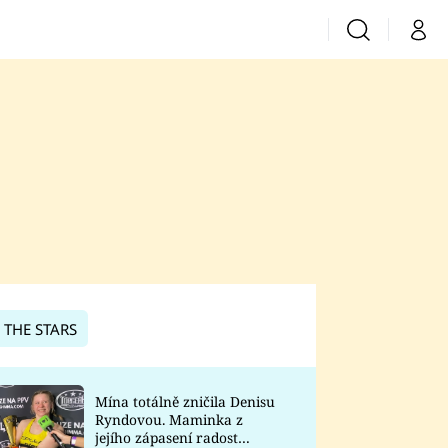
Vyhledávání
Můj 
Prima+
CNN Prima News
Prima Fresh
Prima Living
Prima Zoom
 THE STARS
Prima Lajk
Mína totálně zničila Denisu
Ryndovou. Maminka z
Sledujte nás
jejího zápasení radost