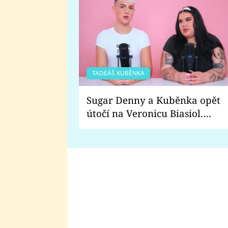
TADEÁŠ KUBĚNKA
Sugar Denny a Kuběnka opět
útočí na Veronicu Biasiol.
Proč je podle nich falešná a
lže o své nevěře?