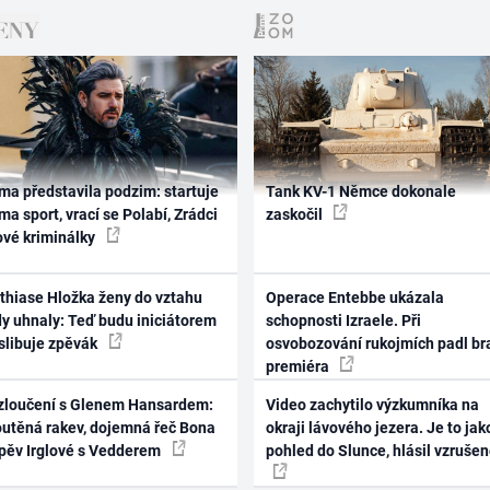
ma představila podzim: startuje
Tank KV-1 Němce dokonale
ma sport, vrací se Polabí, Zrádci
zaskočil
ové kriminálky
thiase Hložka ženy do vztahu
Operace Entebbe ukázala
dy uhnaly: Teď budu iniciátorem
schopnosti Izraele. Při
 slibuje zpěvák
osvobozování rukojmích padl br
premiéra
zloučení s Glenem Hansardem:
Video zachytilo výzkumníka na
outěná rakev, dojemná řeč Bona
okraji lávového jezera. Je to jak
zpěv Irglové s Vedderem
pohled do Slunce, hlásil vzruše