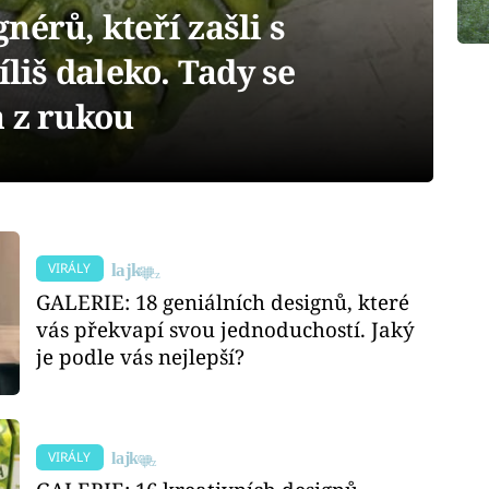
nérů, kteří zašli s
íliš daleko. Tady se
a z rukou
VIRÁLY
GALERIE: 18 geniálních designů, které
vás překvapí svou jednoduchostí. Jaký
je podle vás nejlepší?
VIRÁLY