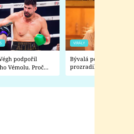
S
VIRÁLY
Bývalá pornoherečka
prozradila, co ji šokova
ho Vémolu. Proč
natáčení Euforie. Vážně
ji zápasit s ním než
bylo drsnější než hanba
 Kinclem?
filmy?