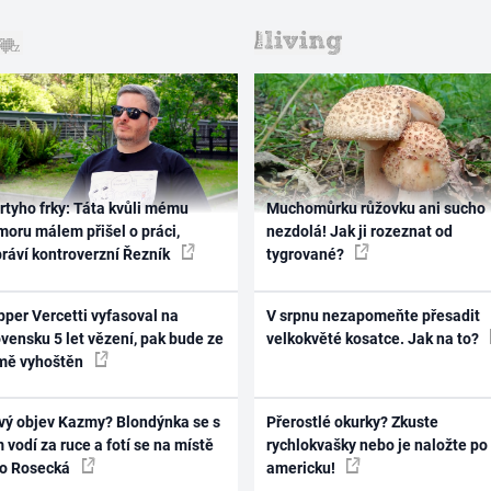
rtyho frky: Táta kvůli mému
Muchomůrku růžovku ani sucho
oru málem přišel o práci,
nezdolá! Jak ji rozeznat od
práví kontroverzní Řezník
tygrované?
per Vercetti vyfasoval na
V srpnu nezapomeňte přesadit
vensku 5 let vězení, pak bude ze
velkokvěté kosatce. Jak na to?
mě vyhoštěn
vý objev Kazmy? Blondýnka se s
Přerostlé okurky? Zkuste
 vodí za ruce a fotí se na místě
rychlokvašky nebo je naložte po
ko Rosecká
americku!