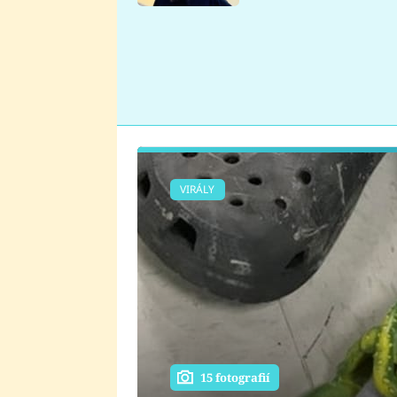
se v Plzni stalo
VIRÁLY
15 fotografií