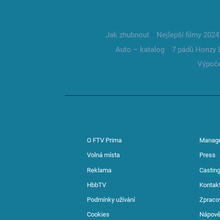
Jak zhubnout
Nejlepší filmy 2024
Auto – katalog
7 pádů Honzy 
Výpoče
O FTV Prima
Manag
Volná místa
Press
Reklama
Casting
HbbTV
Kontak
Podmínky užívání
Zpraco
Cookies
Nápov