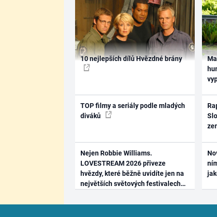
10 nejlepších dílů Hvězdné brány
Ma
hum
vy
TOP filmy a seriály podle mladých
Rap
diváků
Slo
ze
Nejen Robbie Williams.
No
LOVESTREAM 2026 přiveze
ním
hvězdy, které běžně uvidíte jen na
ja
největších světových festivalech