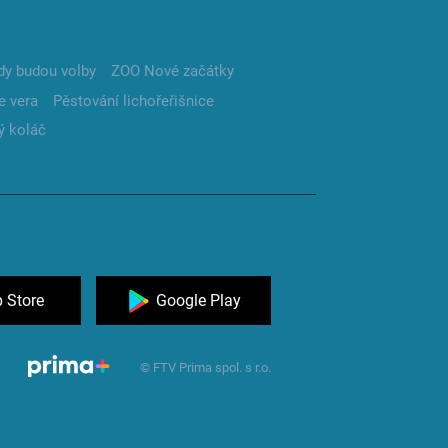
dy budou volby
ZOO Nové začátky
e vera
Pěstování lichořeřišnice
ý koláč
 Store
Google Play
© FTV Prima spol. s r.o.