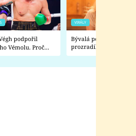
S
VIRÁLY
Bývalá pornoherečka
prozradila, co ji šokova
ho Vémolu. Proč
natáčení Euforie. Vážně
ji zápasit s ním než
bylo drsnější než hanba
 Kinclem?
filmy?