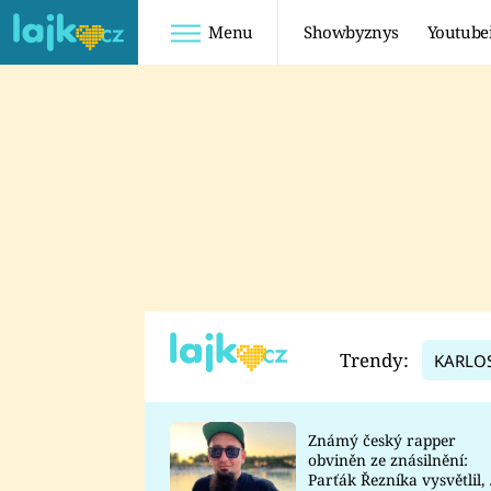
Menu
Showbyznys
Youtube
Youtuberky
Youtubeři
SHOPAHOLICADEL
FATTYPILLOW
ANNA ŠULC
FREESCOOT
SUGAR DENNY
ADAM KAJUMI
LADUŠKA
TADEÁŠ KUBĚNKA
DOMINIKA
DATEL
Trendy:
KARLO
MYSLIVCOVÁ
Známý český rapper
obviněn ze znásilnění:
Parťák Řezníka vysvětlil, 