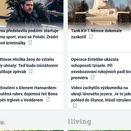
ma představila podzim: startuje
Tank KV-1 Němce dokonale
ma sport, vrací se Polabí, Zrádci
zaskočil
ové kriminálky
thiase Hložka ženy do vztahu
Operace Entebbe ukázala
dy uhnaly: Teď budu iniciátorem
schopnosti Izraele. Při
 slibuje zpěvák
osvobozování rukojmích padl br
premiéra
zloučení s Glenem Hansardem:
Video zachytilo výzkumníka na
outěná rakev, dojemná řeč Bona
okraji lávového jezera. Je to jak
zpěv Irglové s Vedderem
pohled do Slunce, hlásil vzruše