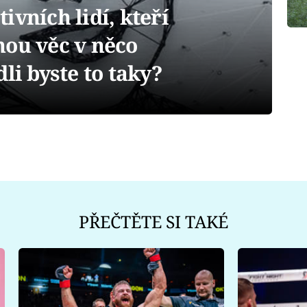
ivních lidí, kteří
nou věc v něco
li byste to taky?
PŘEČTĚTE SI TAKÉ