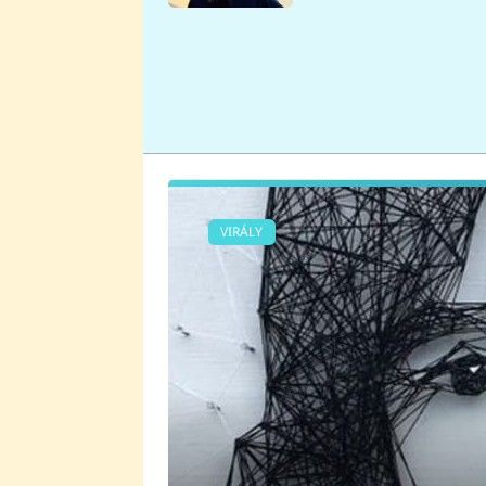
se v Plzni stalo
VIRÁLY