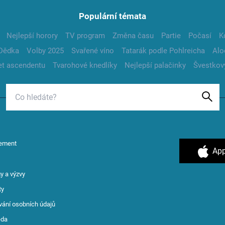
Populární témata
Nejlepší horory
TV program
Změna času
Partie
Počasí
K
Dědka
Volby 2025
Svařené víno
Tatarák podle Pohlreicha
Alo
t ascendentu
Tvarohové knedlíky
Nejlepší palačinky
Švestkov
ement
App
y a výzvy
ty
vání osobních údajů
ěda