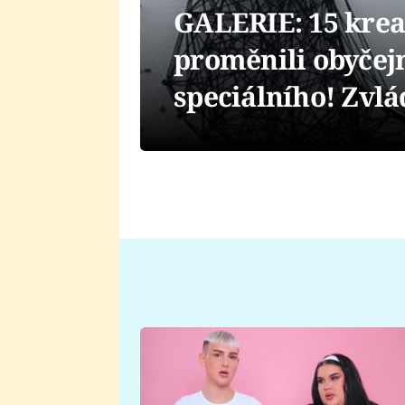
GALERIE: 15 kreat
proměnili obyčej
speciálního! Zvlád