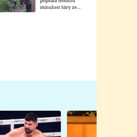
popsala temnou
minulost Sáry ze
seriálu Zákony vlka