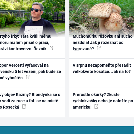
rtyho frky: Táta kvůli mému
Muchomůrku růžovku ani sucho
oru málem přišel o práci,
nezdolá! Jak ji rozeznat od
práví kontroverzní Řezník
tygrované?
per Vercetti vyfasoval na
V srpnu nezapomeňte přesadit
vensku 5 let vězení, pak bude ze
velkokvěté kosatce. Jak na to?
mě vyhoštěn
vý objev Kazmy? Blondýnka se s
Přerostlé okurky? Zkuste
 vodí za ruce a fotí se na místě
rychlokvašky nebo je naložte po
ko Rosecká
americku!