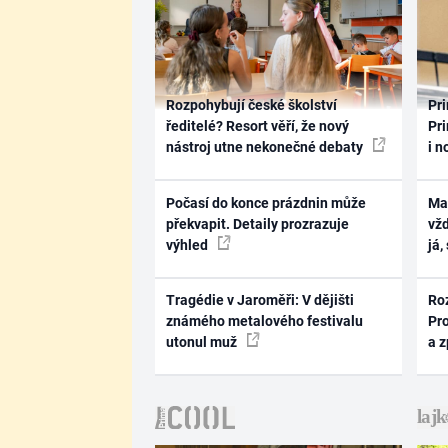
Rozpohybují české školství
Pri
ředitelé? Resort věří, že nový
Pri
nástroj utne nekonečné debaty
i n
Počasí do konce prázdnin může
Ma
překvapit. Detaily prozrazuje
vž
výhled
já,
Tragédie v Jaroměři: V dějišti
Ro
známého metalového festivalu
Pr
utonul muž
a 