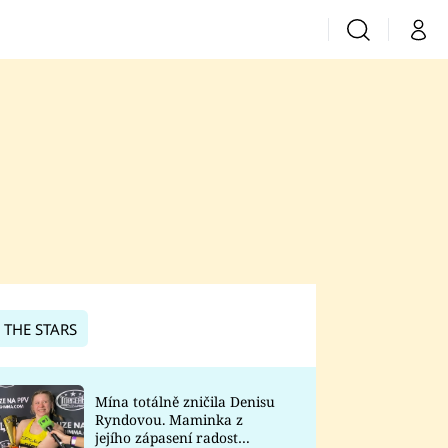
Vyhledávání
Můj 
Prima+
CNN Prima News
Prima Fresh
Prima Living
Prima Zoom
 THE STARS
Prima Lajk
Mína totálně zničila Denisu
Ryndovou. Maminka z
Sledujte nás
jejího zápasení radost