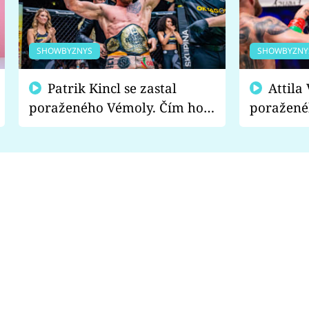
SHOWBYZNYS
SHOWBYZNY
Patrik Kincl se zastal
Attila Végh podpořil
poraženého Vémoly. Čím ho
poražené
fanoušci naštvali?
chce radě
s vítězem