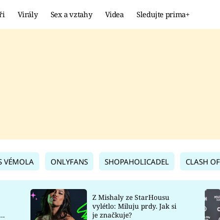
ři
Virály
Sex a vztahy
Videa
Sledujte prima+
Showbyznys
Extrém
VIRÁLY
KURIOZITY
VIDEA
KVÍZY
S VÉMOLA
ONLYFANS
SHOPAHOLICADEL
CLASH OF
Z Mishaly ze StarHousu
vylétlo: Miluju prdy. Jak si
co
je značkuje?