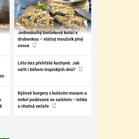
Jednoduchý borůvkový koláč s
drobenkou – vláčný moučník plný
ovoce
Léto bez přehřáté kuchyně. Jak
vařit i během tropických dnů?
atr
Rýžové burgery s kuřecím masem a
o
mrkví podávané se salátem – lehká
ně
a chutná večeře