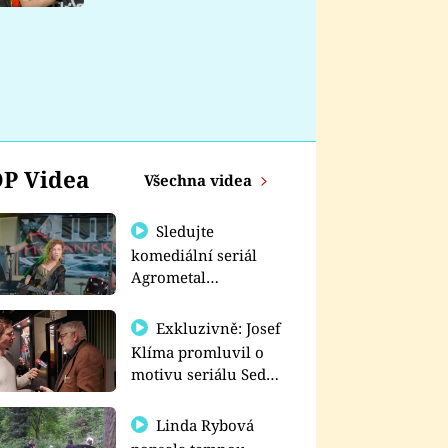
nemá
P Videa
Všechna videa
Sledujte
komediální seriál
Agrometal
exkluzivně na
prima+
Exkluzivně: Josef
Klíma promluvil o
motivu seriálu Sedm
schodů k moci
Linda Rybová