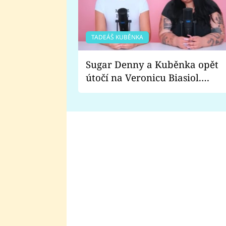
TADEÁŠ KUBĚNKA
Sugar Denny a Kuběnka opět
útočí na Veronicu Biasiol.
Proč je podle nich falešná a
lže o své nevěře?