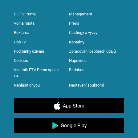
O FTV Prima
Management
Volná místa
Press
Reklama
Castingy a výzvy
HbbTV
Kontakty
Podmínky užívání
Zpracování osobních údajů
Cookies
Nápověda
Vlastník FTV Prima spol. s
Redakce
r.o.
Nahlásit chybu
Nastavení soukromí
App Store
Google Play