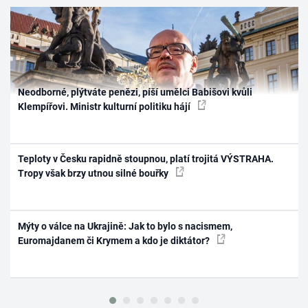
Neodborné, plýtváte penězi, píší umělci Babišovi kvůli
Klempířovi. Ministr kulturní politiku hájí
Teploty v Česku rapidně stoupnou, platí trojitá VÝSTRAHA.
Tropy však brzy utnou silné bouřky
Mýty o válce na Ukrajině: Jak to bylo s nacismem,
Euromajdanem či Krymem a kdo je diktátor?