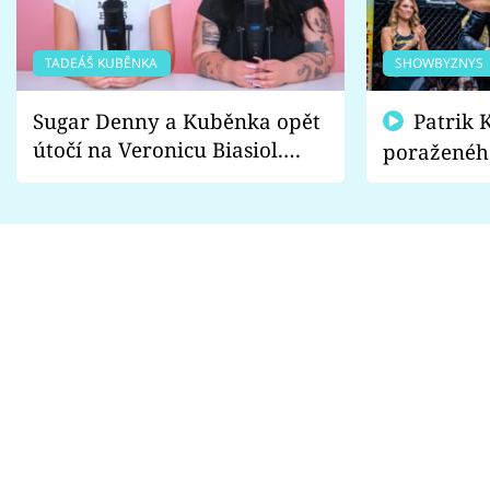
TADEÁŠ KUBĚNKA
SHOWBYZNYS
Sugar Denny a Kuběnka opět
Patrik Kincl se zastal
útočí na Veronicu Biasiol.
poraženéh
Proč je podle nich falešná a
fanoušci n
lže o své nevěře?