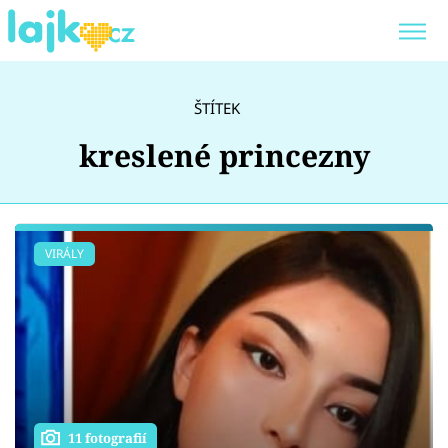
Trendy:
KARLOS VÉMOLA
ONLYFANS
ŠTÍTEK
SHOPAHOLICADEL
CLASH OF THE STARS
kreslené princezny
Témata
VIRÁLY
Showbyznys
Youtubeři
Virály
11 fotografií