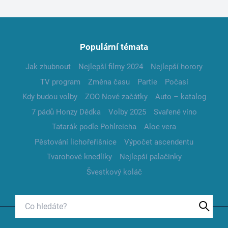
Populární témata
Jak zhubnout
Nejlepší filmy 2024
Nejlepší horory
TV program
Změna času
Partie
Počasí
Kdy budou volby
ZOO Nové začátky
Auto – katalog
7 pádů Honzy Dědka
Volby 2025
Svařené víno
Tatarák podle Pohlreicha
Aloe vera
Pěstování lichořeřišnice
Výpočet ascendentu
Tvarohové knedlíky
Nejlepší palačinky
Švestkový koláč