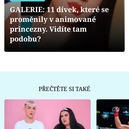
Sex a vztahy
GALERIE: 11 dívek, které se
Videa
proměnily v animované
princezny. Vidíte tam
Sledujte prima+
podobu?
Přihlášení
Sledujte nás
PŘEČTĚTE SI TAKÉ