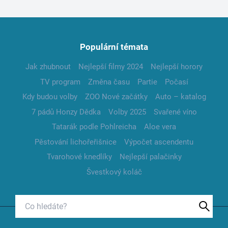
Populární témata
Jak zhubnout
Nejlepší filmy 2024
Nejlepší horory
TV program
Změna času
Partie
Počasí
Kdy budou volby
ZOO Nové začátky
Auto – katalog
7 pádů Honzy Dědka
Volby 2025
Svařené víno
Tatarák podle Pohlreicha
Aloe vera
Pěstování lichořeřišnice
Výpočet ascendentu
Tvarohové knedlíky
Nejlepší palačinky
Švestkový koláč