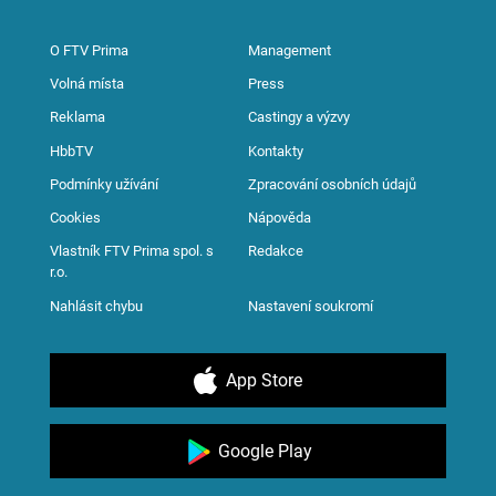
O FTV Prima
Management
Volná místa
Press
Reklama
Castingy a výzvy
HbbTV
Kontakty
Podmínky užívání
Zpracování osobních údajů
Cookies
Nápověda
Vlastník FTV Prima spol. s
Redakce
r.o.
Nahlásit chybu
Nastavení soukromí
App Store
Google Play