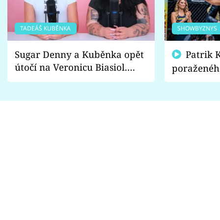
TADEÁŠ KUBĚNKA
SHOWBYZNYS
Sugar Denny a Kuběnka opět
Patrik Kincl se zastal
útočí na Veronicu Biasiol.
poraženéh
Proč je podle nich falešná a
fanoušci n
lže o své nevěře?