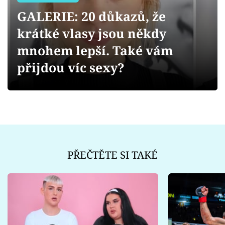
Sex a vztahy
GALERIE: 20 důkazů, že
Videa
krátké vlasy jsou někdy
mnohem lepší. Také vám
Sledujte prima+
přijdou víc sexy?
Přihlášení
Sledujte nás
PŘEČTĚTE SI TAKÉ