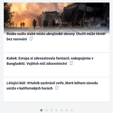
Rusko našlo slabé místo ukrajinské obrany. Útočit může téměř
bez varování
Kubek: Evropa si zdevastovala farmacii, nakupujeme v
Bangladéši. Vojtěch ničí zdravotnictví
Létající kůň: Vrtulník zachránil zvíře, které během závodu
uvízlo v kalifornských horách