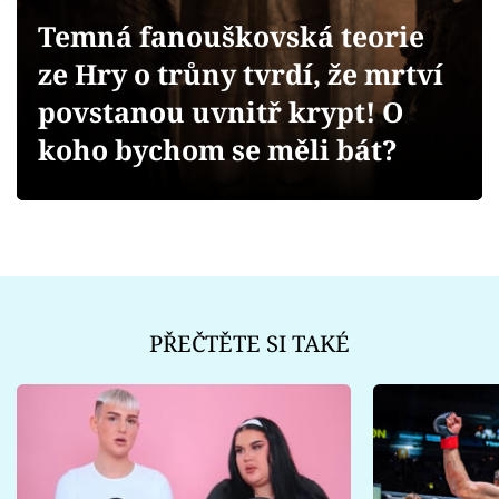
Sex a vztahy
Temná fanouškovská teorie
Videa
ze Hry o trůny tvrdí, že mrtví
povstanou uvnitř krypt! O
Sledujte prima+
koho bychom se měli bát?
Přihlášení
Sledujte nás
PŘEČTĚTE SI TAKÉ