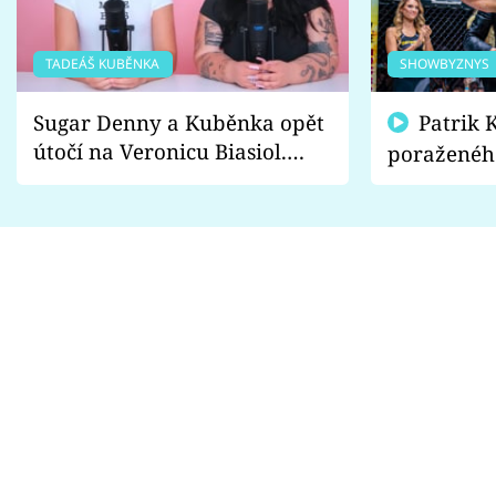
TADEÁŠ KUBĚNKA
SHOWBYZNYS
Sugar Denny a Kuběnka opět
Patrik Kincl se zastal
útočí na Veronicu Biasiol.
poraženéh
Proč je podle nich falešná a
fanoušci n
lže o své nevěře?