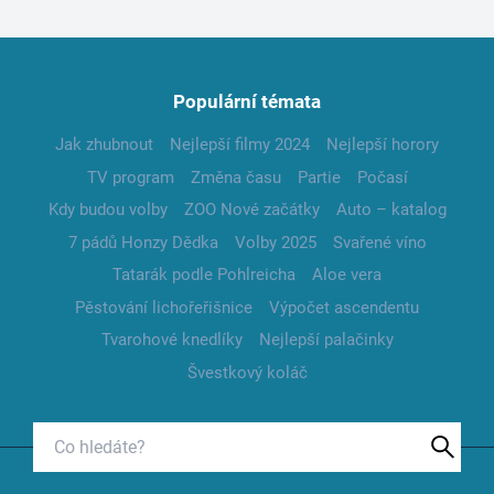
Populární témata
Jak zhubnout
Nejlepší filmy 2024
Nejlepší horory
TV program
Změna času
Partie
Počasí
Kdy budou volby
ZOO Nové začátky
Auto – katalog
7 pádů Honzy Dědka
Volby 2025
Svařené víno
Tatarák podle Pohlreicha
Aloe vera
Pěstování lichořeřišnice
Výpočet ascendentu
Tvarohové knedlíky
Nejlepší palačinky
Švestkový koláč