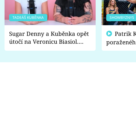
TADEÁŠ KUBĚNKA
SHOWBYZNYS
Sugar Denny a Kuběnka opět
Patrik Kincl se zastal
útočí na Veronicu Biasiol.
poraženéh
Proč je podle nich falešná a
fanoušci n
lže o své nevěře?