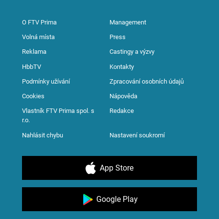
O FTV Prima
Management
Volná místa
Press
Reklama
Castingy a výzvy
HbbTV
Kontakty
Podmínky užívání
Zpracování osobních údajů
Cookies
Nápověda
Vlastník FTV Prima spol. s
Redakce
r.o.
Nahlásit chybu
Nastavení soukromí
App Store
Google Play