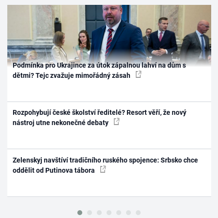
Podmínka pro Ukrajince za útok zápalnou lahví na dům s
dětmi? Tejc zvažuje mimořádný zásah
Rozpohybují české školství ředitelé? Resort věří, že nový
nástroj utne nekonečné debaty
Zelenskyj navštíví tradičního ruského spojence: Srbsko chce
oddělit od Putinova tábora