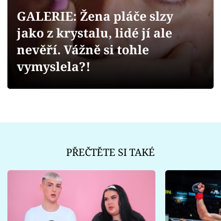
Sex a vztahy
GALERIE: Žena pláče slzy
Videa
jako z krystalu, lidé jí ale
nevěří. Vážně si tohle
Sledujte prima+
vymyslela?!
Přihlášení
Sledujte nás
PŘEČTĚTE SI TAKÉ