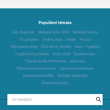
Populární témata
Jak zhubnout
Nejlepší filmy 2024
Nejlepší horory
TV program
Změna času
Partie
Počasí
Kdy budou volby
ZOO Nové začátky
Auto – katalog
7 pádů Honzy Dědka
Volby 2025
Svařené víno
Tatarák podle Pohlreicha
Aloe vera
Pěstování lichořeřišnice
Výpočet ascendentu
Tvarohové knedlíky
Nejlepší palačinky
Švestkový koláč