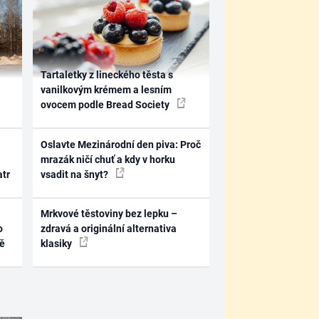
Tartaletky z lineckého těsta s
vanilkovým krémem a lesním
ovocem podle Bread Society
Oslavte Mezinárodní den piva: Proč
mrazák ničí chuť a kdy v horku
atr
vsadit na šnyt?
Mrkvové těstoviny bez lepku –
o
zdravá a originální alternativa
ně
klasiky