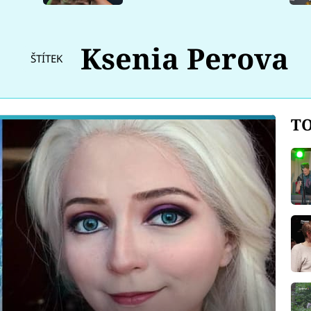
Ksenia Perova
ŠTÍTEK
TO