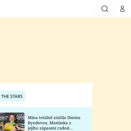
Vyhledávání
Můj 
Prima+
CNN Prima News
Prima Fresh
Prima Living
Prima Zoom
 THE STARS
Prima Lajk
Mína totálně zničila Denisu
Ryndovou. Maminka z
Sledujte nás
jejího zápasení radost