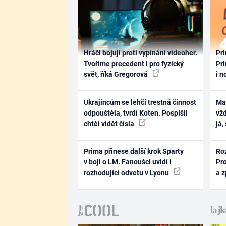
Hráči bojují proti vypínání videoher.
Pri
Tvoříme precedent i pro fyzický
Pri
svět, říká Gregorová
i n
Ukrajincům se lehčí trestná činnost
Ma
odpouštěla, tvrdí Koten. Pospíšil
vž
chtěl vidět čísla
já,
Prima přinese další krok Sparty
Ro
v boji o LM. Fanoušci uvidí i
Pr
rozhodující odvetu v Lyonu
a 