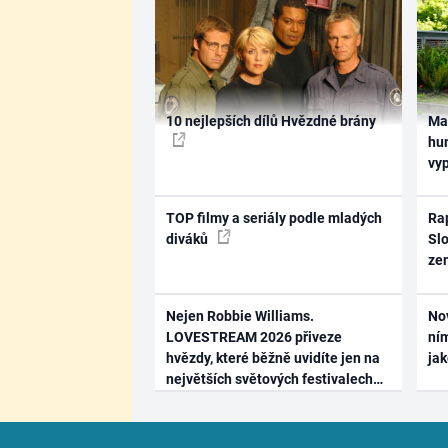
10 nejlepších dílů Hvězdné brány
Ma
hum
vy
TOP filmy a seriály podle mladých
Rap
diváků
Slo
ze
Nejen Robbie Williams.
No
LOVESTREAM 2026 přiveze
ním
hvězdy, které běžně uvidíte jen na
ja
největších světových festivalech