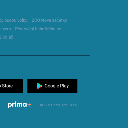
dy budou volby
ZOO Nové začátky
e vera
Pěstování lichořeřišnice
ý koláč
 Store
Google Play
© FTV Prima spol. s r.o.