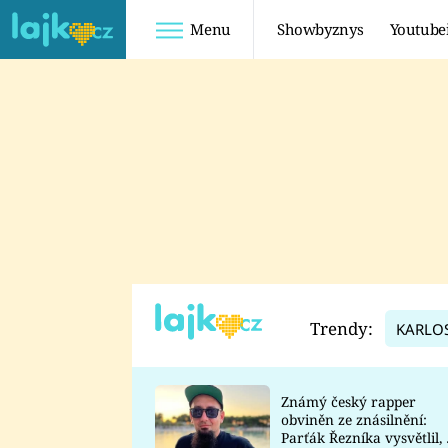
Menu
Showbyznys
Youtube
Youtuberky
Youtubeři
SHOPAHOLICADEL
FATTYPILLOW
ANNA ŠULC
FREESCOOT
SUGAR DENNY
ADAM KAJUMI
LADUŠKA
TADEÁŠ KUBĚNKA
DOMINIKA
DATEL
Trendy:
KARLO
MYSLIVCOVÁ
Známý český rapper
obviněn ze znásilnění:
Parťák Řezníka vysvětlil, 