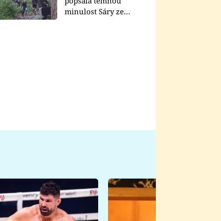
popsala temnou
minulost Sáry ze
seriálu Zákony vlka