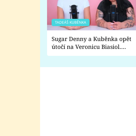
TADEÁŠ KUBĚNKA
Sugar Denny a Kuběnka opět
útočí na Veronicu Biasiol.
Proč je podle nich falešná a
lže o své nevěře?