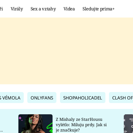
ři
Virály
Sex a vztahy
Videa
Sledujte prima+
Showbyznys
Extrém
VIRÁLY
KURIOZITY
VIDEA
KVÍZY
S VÉMOLA
ONLYFANS
SHOPAHOLICADEL
CLASH OF
Z Mishaly ze StarHousu
vylétlo: Miluju prdy. Jak si
co
je značkuje?