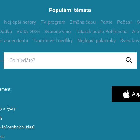
Populární témata
Nejlepší horory
TV program
Změna času
Partie
Počasí
K
Dědka
Volby 2025
Svařené víno
Tatarák podle Pohlreicha
Alo
t ascendentu
Tvarohové knedlíky
Nejlepší palačinky
Švestkov
ement
App
y a výzvy
ty
vání osobních údajů
ěda