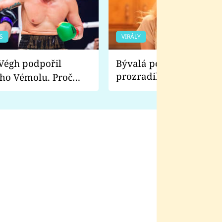
S
VIRÁLY
Bývalá pornoherečka
prozradila, co ji šokova
ho Vémolu. Proč
natáčení Euforie. Vážně
ji zápasit s ním než
bylo drsnější než hanba
 Kinclem?
filmy?