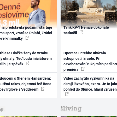
ma představila podzim: startuje
Tank KV-1 Němce dokonale
ma sport, vrací se Polabí, Zrádci
zaskočil
ové kriminálky
thiase Hložka ženy do vztahu
Operace Entebbe ukázala
dy uhnaly: Teď budu iniciátorem
schopnosti Izraele. Při
 slibuje zpěvák
osvobozování rukojmích padl br
premiéra
zloučení s Glenem Hansardem:
Video zachytilo výzkumníka na
outěná rakev, dojemná řeč Bona
okraji lávového jezera. Je to jak
zpěv Irglové s Vedderem
pohled do Slunce, hlásil vzruše