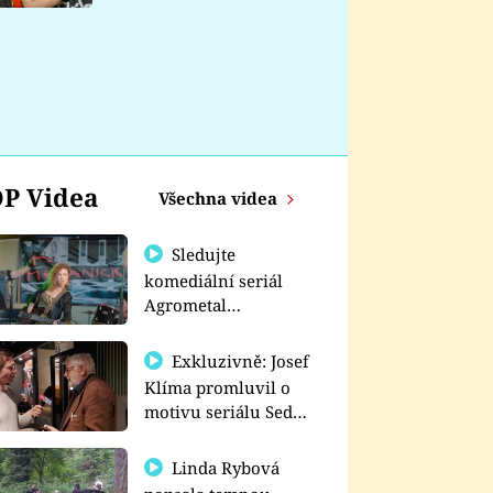
nemá
P Videa
Všechna videa
Sledujte
komediální seriál
Agrometal
exkluzivně na
prima+
Exkluzivně: Josef
Klíma promluvil o
motivu seriálu Sedm
schodů k moci
Linda Rybová