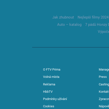
Jak zhubnout
Nejlepší filmy 2024
Auto – katalog
7 pádů Honzy 
Výpoče
O FTV Prima
Manag
Volná místa
Press
Reklama
Casting
HbbTV
Kontak
Podmínky užívání
Zpraco
Cookies
Nápov