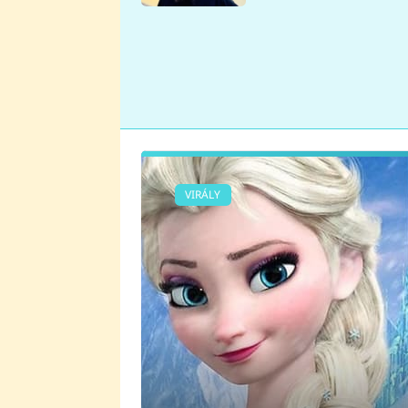
se v Plzni stalo
VIRÁLY