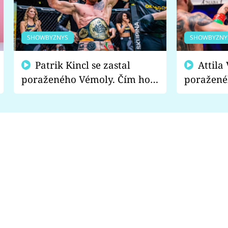
SHOWBYZNYS
SHOWBYZNY
Patrik Kincl se zastal
Attila Végh podpořil
poraženého Vémoly. Čím ho
poražené
fanoušci naštvali?
chce radě
s vítězem